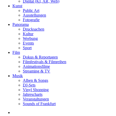
Digital (KI, AR, Web)
Kunst
Public Art
Ausstellungen
Fotografie
Panorama
Drucksachen
Kultur
Werbung
Events
Sport
Film
Dokus & Reportagen
Filmfestivals & Filmreihen
Animationsfilme
Streaming & TV
Musik
Alben & Songs
DJ-Sets
Vinyl Shopping
Jahrescharts
Veranstaltungen
Sounds of Frankfurt
search