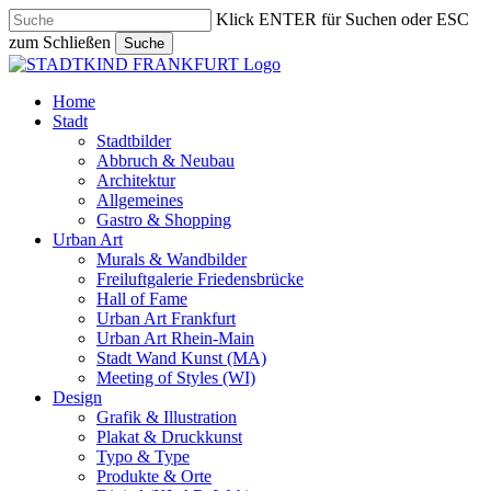
Skip
Klick ENTER für Suchen oder ESC
to
zum Schließen
Suche
main
Close
content
Search
search
Menu
Home
Stadt
Stadtbilder
Abbruch & Neubau
Architektur
Allgemeines
Gastro & Shopping
Urban Art
Murals & Wandbilder
Freiluftgalerie Friedensbrücke
Hall of Fame
Urban Art Frankfurt
Urban Art Rhein-Main
Stadt Wand Kunst (MA)
Meeting of Styles (WI)
Design
Grafik & Illustration
Plakat & Druckkunst
Typo & Type
Produkte & Orte