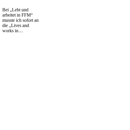
–
Menschen
Bei „Lebt und
aus
arbeitet in FFM“
Frankfurt
musste ich sofort an
die „Lives and
works in…