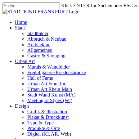
Skip
Klick ENTER für Suchen oder ESC zu
to
Close
main
Search
content
search
Menu
Home
Stadt
Stadtbilder
Abbruch & Neubau
Architektur
Allgemeines
Gastro & Shopping
Urban Art
Murals & Wandbilder
Freiluftgalerie Friedensbrücke
Hall of Fame
Urban Art Frankfurt
Urban Art Rhein-Main
Stadt Wand Kunst (MA)
Meeting of Styles (WI)
Design
Grafik & Illustration
Plakat & Druckkunst
Typo & Type
Produkte & Orte
Digital (KI, AR, Web)