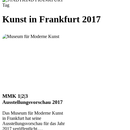
Tag
Kunst in Frankfurt 2017
MMK
MMK 1|2|3
1|2|3
Ausstellungsvorschau 2017
Ausstellungsvorschau
2017
Das Museum für Moderne Kunst
in Frankfurt hat seine
Ausstellungsvorschau für das Jahr
2017 veröffentlicht.…