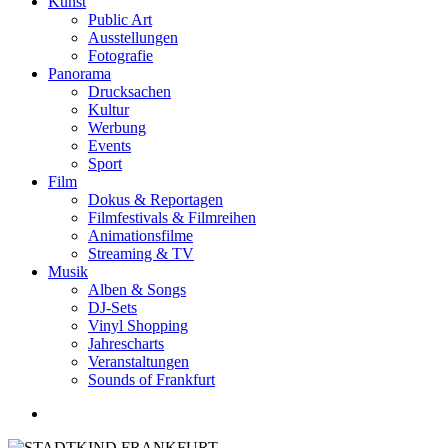
Kunst
Public Art
Ausstellungen
Fotografie
Panorama
Drucksachen
Kultur
Werbung
Events
Sport
Film
Dokus & Reportagen
Filmfestivals & Filmreihen
Animationsfilme
Streaming & TV
Musik
Alben & Songs
DJ-Sets
Vinyl Shopping
Jahrescharts
Veranstaltungen
Sounds of Frankfurt
search