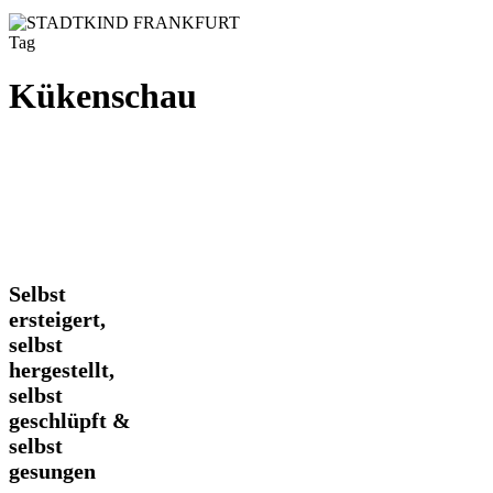
Tag
Kükenschau
Selbst
Selbst
ersteigert,
ersteigert,
selbst
selbst
hergestellt,
hergestellt,
selbst
geschlüpft
selbst
&
geschlüpft &
selbst
selbst
gesungen
gesungen