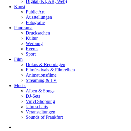
Digital (KI, AR, Web)
Kunst
Public Art
Ausstellungen
Fotografie
Panorama
Drucksachen
Kultur
Werbung
Events
Sport
Film
Dokus & Reportagen
Filmfestivals & Filmreihen
Animationsfilme
Streaming & TV
Musik
Alben & Songs
DJ-Sets
Vinyl Shopping
Jahrescharts
Veranstaltungen
Sounds of Frankfurt
search