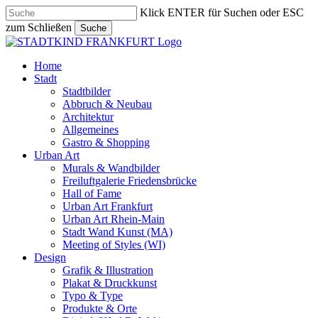
Skip
Klick ENTER für Suchen oder ESC
to
zum Schließen
Suche
main
Close
content
Search
search
Menu
Home
Stadt
Stadtbilder
Abbruch & Neubau
Architektur
Allgemeines
Gastro & Shopping
Urban Art
Murals & Wandbilder
Freiluftgalerie Friedensbrücke
Hall of Fame
Urban Art Frankfurt
Urban Art Rhein-Main
Stadt Wand Kunst (MA)
Meeting of Styles (WI)
Design
Grafik & Illustration
Plakat & Druckkunst
Typo & Type
Produkte & Orte