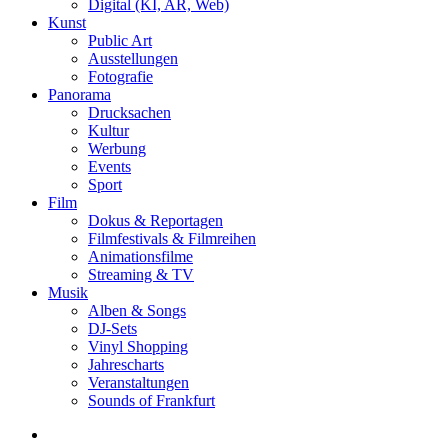
Digital (KI, AR, Web)
Kunst
Public Art
Ausstellungen
Fotografie
Panorama
Drucksachen
Kultur
Werbung
Events
Sport
Film
Dokus & Reportagen
Filmfestivals & Filmreihen
Animationsfilme
Streaming & TV
Musik
Alben & Songs
DJ-Sets
Vinyl Shopping
Jahrescharts
Veranstaltungen
Sounds of Frankfurt
search