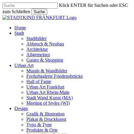
Skip
Klick ENTER für Suchen oder ESC
to
zum Schließen
Suche
main
Close
content
Search
search
Menu
Home
Stadt
Stadtbilder
Abbruch & Neubau
Architektur
Allgemeines
Gastro & Shopping
Urban Art
Murals & Wandbilder
Freiluftgalerie Friedensbrücke
Hall of Fame
Urban Art Frankfurt
Urban Art Rhein-Main
Stadt Wand Kunst (MA)
Meeting of Styles (WI)
Design
Grafik & Illustration
Plakat & Druckkunst
Typo & Type
Produkte & Orte