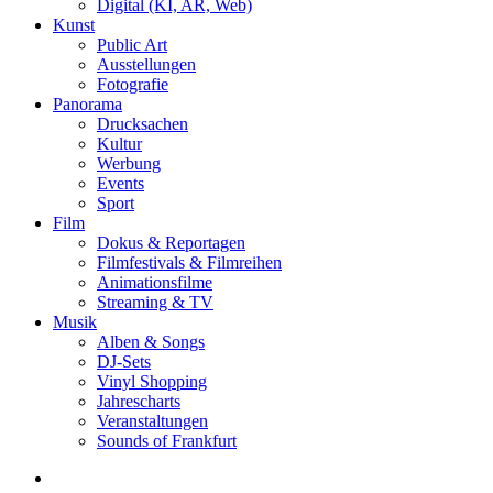
Digital (KI, AR, Web)
Kunst
Public Art
Ausstellungen
Fotografie
Panorama
Drucksachen
Kultur
Werbung
Events
Sport
Film
Dokus & Reportagen
Filmfestivals & Filmreihen
Animationsfilme
Streaming & TV
Musik
Alben & Songs
DJ-Sets
Vinyl Shopping
Jahrescharts
Veranstaltungen
Sounds of Frankfurt
search