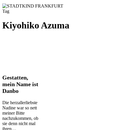
Tag
Kiyohiko Azuma
Gestatten,
Gestatten,
mein
mein Name ist
Name
Danbo
ist
Danbo
Die herzallerliebste
Nadine war so nett
meiner Bitte
nachzukommen, ob
sie denn nicht mal
ihren…