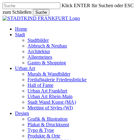
Skip
Klick ENTER für Suchen oder ESC
to
zum Schließen
Suche
main
Close
content
Search
search
Menu
Home
Stadt
Stadtbilder
Abbruch & Neubau
Architektur
Allgemeines
Gastro & Shopping
Urban Art
Murals & Wandbilder
Freiluftgalerie Friedensbrücke
Hall of Fame
Urban Art Frankfurt
Urban Art Rhein-Main
Stadt Wand Kunst (MA)
Meeting of Styles (WI)
Design
Grafik & Illustration
Plakat & Druckkunst
Typo & Type
Produkte & Orte