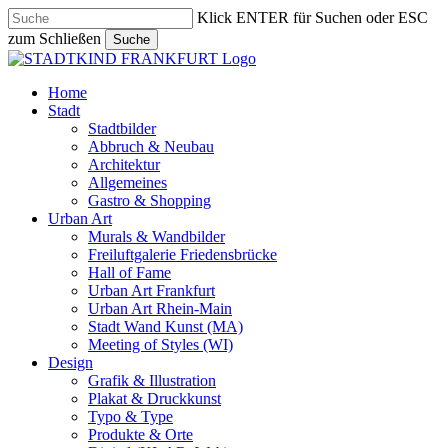
Skip
Klick ENTER für Suchen oder ESC
to
zum Schließen
Suche
main
Close
content
Search
search
Menu
Home
Stadt
Stadtbilder
Abbruch & Neubau
Architektur
Allgemeines
Gastro & Shopping
Urban Art
Murals & Wandbilder
Freiluftgalerie Friedensbrücke
Hall of Fame
Urban Art Frankfurt
Urban Art Rhein-Main
Stadt Wand Kunst (MA)
Meeting of Styles (WI)
Design
Grafik & Illustration
Plakat & Druckkunst
Typo & Type
Produkte & Orte