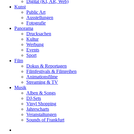
Digital (KI, AR, Web)
Kunst
Public Art
Ausstellungen
Fotografie
Panorama
Drucksachen
Kultur
Werbung
Events
Sport
Film
Dokus & Reportagen
Filmfestivals & Filmreihen
Animationsfilme
Streaming & TV
Musik
Alben & Songs
DJ-Sets
Vinyl Shopping
Jahrescharts
Veranstaltungen
Sounds of Frankfurt
search