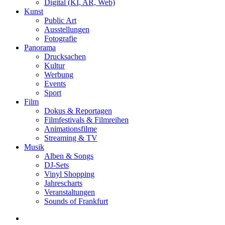
Digital (KI, AR, Web)
Kunst
Public Art
Ausstellungen
Fotografie
Panorama
Drucksachen
Kultur
Werbung
Events
Sport
Film
Dokus & Reportagen
Filmfestivals & Filmreihen
Animationsfilme
Streaming & TV
Musik
Alben & Songs
DJ-Sets
Vinyl Shopping
Jahrescharts
Veranstaltungen
Sounds of Frankfurt
search