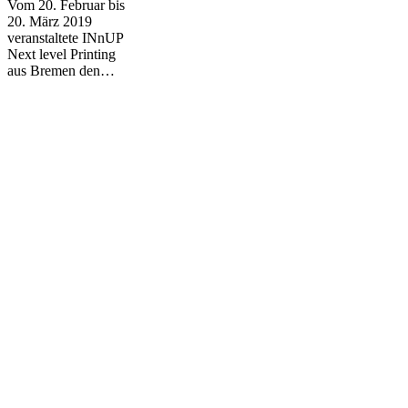
Vom 20. Februar bis
Sieger
20. März 2019
des
veranstaltete INnUP
Wettbewerbs
Next level Printing
aus Bremen den…