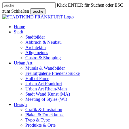
Skip
Klick ENTER für Suchen oder ESC
to
zum Schließen
Suche
main
Close
content
Search
search
Menu
Home
Stadt
Stadtbilder
Abbruch & Neubau
Architektur
Allgemeines
Gastro & Shopping
Urban Art
Murals & Wandbilder
Freiluftgalerie Friedensbrücke
Hall of Fame
Urban Art Frankfurt
Urban Art Rhein-Main
Stadt Wand Kunst (MA)
Meeting of Styles (WI)
Design
Grafik & Illustration
Plakat & Druckkunst
Typo & Type
Produkte & Orte