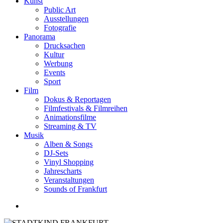
Kunst
Public Art
Ausstellungen
Fotografie
Panorama
Drucksachen
Kultur
Werbung
Events
Sport
Film
Dokus & Reportagen
Filmfestivals & Filmreihen
Animationsfilme
Streaming & TV
Musik
Alben & Songs
DJ-Sets
Vinyl Shopping
Jahrescharts
Veranstaltungen
Sounds of Frankfurt
search