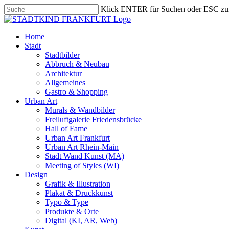
Skip
Klick ENTER für Suchen oder ESC zu
to
Close
main
Search
content
search
Menu
Home
Stadt
Stadtbilder
Abbruch & Neubau
Architektur
Allgemeines
Gastro & Shopping
Urban Art
Murals & Wandbilder
Freiluftgalerie Friedensbrücke
Hall of Fame
Urban Art Frankfurt
Urban Art Rhein-Main
Stadt Wand Kunst (MA)
Meeting of Styles (WI)
Design
Grafik & Illustration
Plakat & Druckkunst
Typo & Type
Produkte & Orte
Digital (KI, AR, Web)