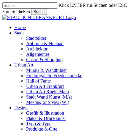
Skip
Klick ENTER für Suchen oder ESC
to
zum Schließen
Suche
main
Close
content
Search
search
Menu
Home
Stadt
Stadtbilder
Abbruch & Neubau
Architektur
Allgemeines
Gastro & Shopping
Urban Art
Murals & Wandbilder
Freiluftgalerie Friedensbrücke
Hall of Fame
Urban Art Frankfurt
Urban Art Rhein-Main
Stadt Wand Kunst (MA)
Meeting of Styles (WI)
Design
Grafik & Illustration
Plakat & Druckkunst
Typo & Type
Produkte & Orte