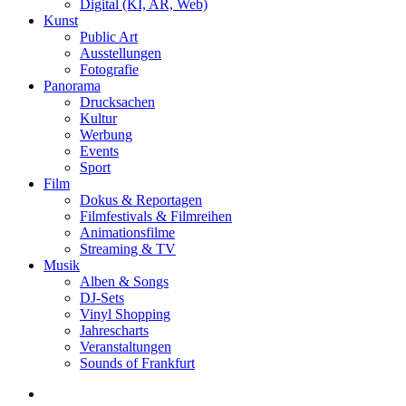
Digital (KI, AR, Web)
Kunst
Public Art
Ausstellungen
Fotografie
Panorama
Drucksachen
Kultur
Werbung
Events
Sport
Film
Dokus & Reportagen
Filmfestivals & Filmreihen
Animationsfilme
Streaming & TV
Musik
Alben & Songs
DJ-Sets
Vinyl Shopping
Jahrescharts
Veranstaltungen
Sounds of Frankfurt
search