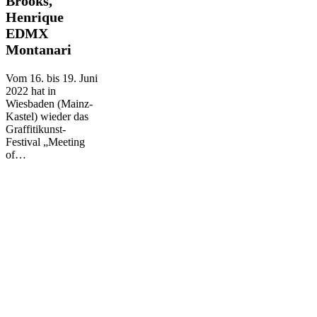
Brooks,
–
Henrique
Anthony
EDMX
Brooks,
Henrique
Montanari
EDMX
Montanari
Vom 16. bis 19. Juni
2022 hat in
Wiesbaden (Mainz-
Kastel) wieder das
Graffitikunst-
Festival „Meeting
of…