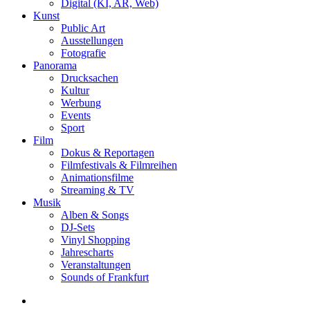
Digital (KI, AR, Web)
Kunst
Public Art
Ausstellungen
Fotografie
Panorama
Drucksachen
Kultur
Werbung
Events
Sport
Film
Dokus & Reportagen
Filmfestivals & Filmreihen
Animationsfilme
Streaming & TV
Musik
Alben & Songs
DJ-Sets
Vinyl Shopping
Jahrescharts
Veranstaltungen
Sounds of Frankfurt
search