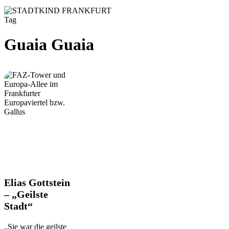
Tag
Guaia Guaia
Elias
Elias Gottstein
Gottstein
– „Geilste
–
Stadt“
„Geilste
Stadt“
„Sie war die geilste