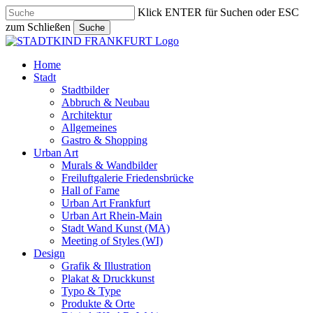
Skip
Klick ENTER für Suchen oder ESC
to
zum Schließen
Suche
main
Close
content
Search
search
Menu
Home
Stadt
Stadtbilder
Abbruch & Neubau
Architektur
Allgemeines
Gastro & Shopping
Urban Art
Murals & Wandbilder
Freiluftgalerie Friedensbrücke
Hall of Fame
Urban Art Frankfurt
Urban Art Rhein-Main
Stadt Wand Kunst (MA)
Meeting of Styles (WI)
Design
Grafik & Illustration
Plakat & Druckkunst
Typo & Type
Produkte & Orte