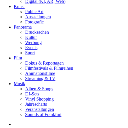
Digital (KI, AR, Web)
Kunst
Public Art
Ausstellungen
Fotografie
Panorama
Drucksachen
Kultur
Werbung
Events
Sport
Film
Dokus & Reportagen
Filmfestivals & Filmreihen
Animationsfilme
Streaming & TV
Musik
Alben & Songs
DJ-Sets
Vinyl Shopping
Jahrescharts
Veranstaltungen
Sounds of Frankfurt
search