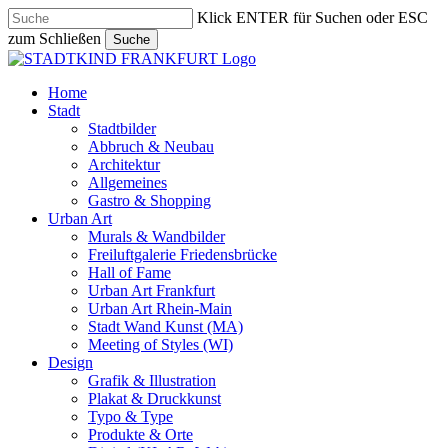
Skip
Klick ENTER für Suchen oder ESC
to
zum Schließen
Suche
main
Close
content
Search
search
Menu
Home
Stadt
Stadtbilder
Abbruch & Neubau
Architektur
Allgemeines
Gastro & Shopping
Urban Art
Murals & Wandbilder
Freiluftgalerie Friedensbrücke
Hall of Fame
Urban Art Frankfurt
Urban Art Rhein-Main
Stadt Wand Kunst (MA)
Meeting of Styles (WI)
Design
Grafik & Illustration
Plakat & Druckkunst
Typo & Type
Produkte & Orte