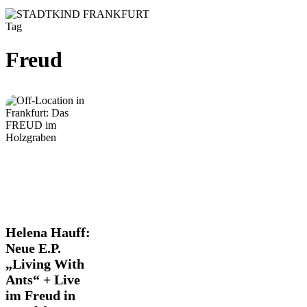
Tag
Freud
Helena
Helena Hauff:
Hauff:
Neue E.P.
Neue
„Living With
E.P.
Ants“ + Live
„Living
With
im Freud in
Ants“