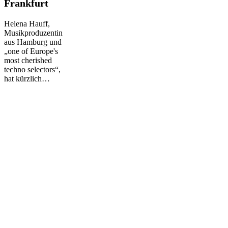
Frankfurt
+
Live
Helena Hauff,
im
Musikproduzentin
Freud
aus Hamburg und
in
„one of Europe's
Frankfurt
most cherished
techno selectors“,
hat kürzlich…