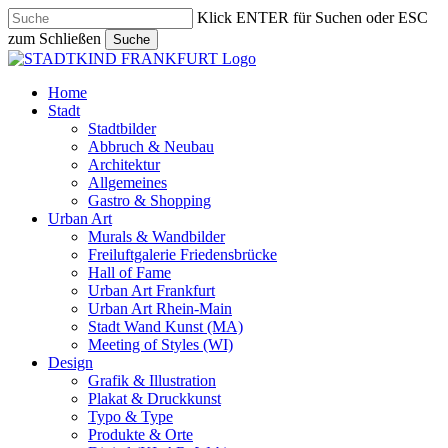
Skip
Klick ENTER für Suchen oder ESC
to
zum Schließen
Suche
main
Close
content
Search
search
Menu
Home
Stadt
Stadtbilder
Abbruch & Neubau
Architektur
Allgemeines
Gastro & Shopping
Urban Art
Murals & Wandbilder
Freiluftgalerie Friedensbrücke
Hall of Fame
Urban Art Frankfurt
Urban Art Rhein-Main
Stadt Wand Kunst (MA)
Meeting of Styles (WI)
Design
Grafik & Illustration
Plakat & Druckkunst
Typo & Type
Produkte & Orte