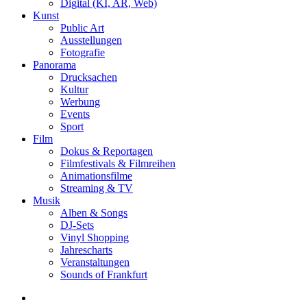
Digital (KI, AR, Web)
Kunst
Public Art
Ausstellungen
Fotografie
Panorama
Drucksachen
Kultur
Werbung
Events
Sport
Film
Dokus & Reportagen
Filmfestivals & Filmreihen
Animationsfilme
Streaming & TV
Musik
Alben & Songs
DJ-Sets
Vinyl Shopping
Jahrescharts
Veranstaltungen
Sounds of Frankfurt
search