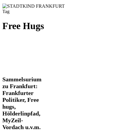
Tag
Free Hugs
Sammelsurium
Sammelsurium
zu
zu Frankfurt:
Frankfurt:
Frankfurter
Frankfurter
Politiker, Free
Politiker,
Free
hugs,
hugs,
Hölderlinpfad,
Hölderlinpfad,
MyZeil-
MyZeil-
Vordach
Vordach u.v.m.
u.v.m.