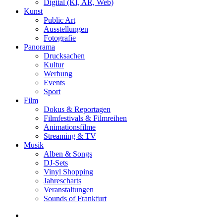
Digital (KI, AR, Web)
Kunst
Public Art
Ausstellungen
Fotografie
Panorama
Drucksachen
Kultur
Werbung
Events
Sport
Film
Dokus & Reportagen
Filmfestivals & Filmreihen
Animationsfilme
Streaming & TV
Musik
Alben & Songs
DJ-Sets
Vinyl Shopping
Jahrescharts
Veranstaltungen
Sounds of Frankfurt
search