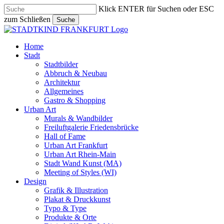
Skip
Klick ENTER für Suchen oder ESC
to
zum Schließen
Suche
main
Close
content
Search
search
Menu
Home
Stadt
Stadtbilder
Abbruch & Neubau
Architektur
Allgemeines
Gastro & Shopping
Urban Art
Murals & Wandbilder
Freiluftgalerie Friedensbrücke
Hall of Fame
Urban Art Frankfurt
Urban Art Rhein-Main
Stadt Wand Kunst (MA)
Meeting of Styles (WI)
Design
Grafik & Illustration
Plakat & Druckkunst
Typo & Type
Produkte & Orte