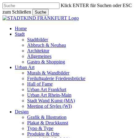
Skip
Klick ENTER für Suchen oder ESC
to
zum Schließen
Suche
main
Close
content
Search
search
Menu
Home
Stadt
Stadtbilder
Abbruch & Neubau
Architektur
Allgemeines
Gastro & Shopping
Urban Art
Murals & Wandbilder
Freiluftgalerie Friedensbrücke
Hall of Fame
Urban Art Frankfurt
Urban Art Rhein-Main
Stadt Wand Kunst (MA)
Meeting of Styles (WI)
Design
Grafik & Illustration
Plakat & Druckkunst
Typo & Type
Produkte & Orte