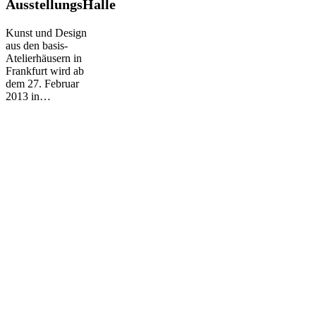
AusstellungsHalle
AusstellungsHalle
Kunst und Design
aus den basis-
Atelierhäusern in
Frankfurt wird ab
dem 27. Februar
2013 in…