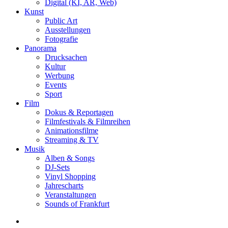
Digital (KI, AR, Web)
Kunst
Public Art
Ausstellungen
Fotografie
Panorama
Drucksachen
Kultur
Werbung
Events
Sport
Film
Dokus & Reportagen
Filmfestivals & Filmreihen
Animationsfilme
Streaming & TV
Musik
Alben & Songs
DJ-Sets
Vinyl Shopping
Jahrescharts
Veranstaltungen
Sounds of Frankfurt
search