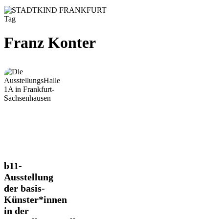
Tag
Franz Konter
b11-
b11-
Ausstellung
Ausstellung
der
der basis-
basis-
Künster*innen
Künster*innen
in
in der
der