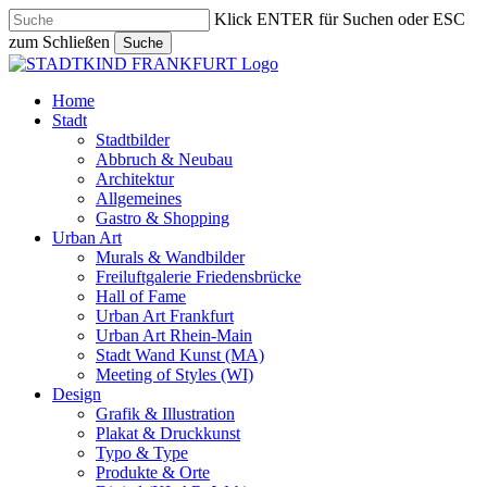
Skip
Klick ENTER für Suchen oder ESC
to
zum Schließen
Suche
main
Close
content
Search
search
Menu
Home
Stadt
Stadtbilder
Abbruch & Neubau
Architektur
Allgemeines
Gastro & Shopping
Urban Art
Murals & Wandbilder
Freiluftgalerie Friedensbrücke
Hall of Fame
Urban Art Frankfurt
Urban Art Rhein-Main
Stadt Wand Kunst (MA)
Meeting of Styles (WI)
Design
Grafik & Illustration
Plakat & Druckkunst
Typo & Type
Produkte & Orte