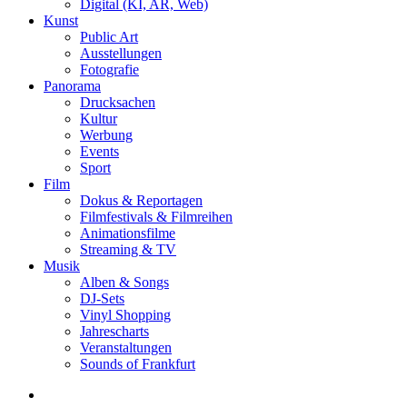
Digital (KI, AR, Web)
Kunst
Public Art
Ausstellungen
Fotografie
Panorama
Drucksachen
Kultur
Werbung
Events
Sport
Film
Dokus & Reportagen
Filmfestivals & Filmreihen
Animationsfilme
Streaming & TV
Musik
Alben & Songs
DJ-Sets
Vinyl Shopping
Jahrescharts
Veranstaltungen
Sounds of Frankfurt
search