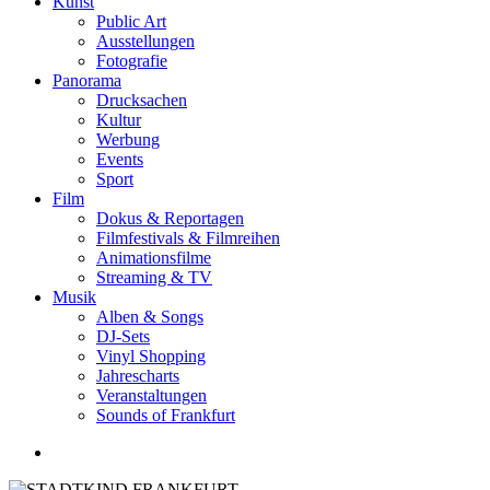
Kunst
Public Art
Ausstellungen
Fotografie
Panorama
Drucksachen
Kultur
Werbung
Events
Sport
Film
Dokus & Reportagen
Filmfestivals & Filmreihen
Animationsfilme
Streaming & TV
Musik
Alben & Songs
DJ-Sets
Vinyl Shopping
Jahrescharts
Veranstaltungen
Sounds of Frankfurt
search