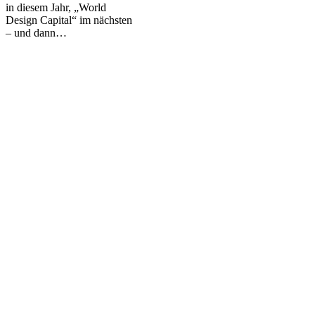
in diesem Jahr, „World
ein
Design Capital“ im nächsten
gestalterischer
– und dann…
Flop