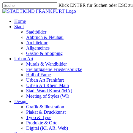
Skip
Klick ENTER für Suchen oder ESC zu
to
Close
main
Search
content
search
Menu
Home
Stadt
Stadtbilder
Abbruch & Neubau
Architektur
Allgemeines
Gastro & Shopping
Urban Art
Murals & Wandbilder
Freiluftgalerie Friedensbrücke
Hall of Fame
Urban Art Frankfurt
Urban Art Rhein-Main
Stadt Wand Kunst (MA)
Meeting of Styles (WI)
Design
Grafik & Illustration
Plakat & Druckkunst
Typo & Type
Produkte & Orte
Digital (KI, AR, Web)