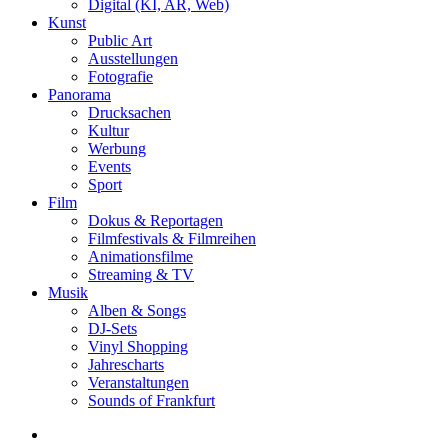
Digital (KI, AR, Web)
Kunst
Public Art
Ausstellungen
Fotografie
Panorama
Drucksachen
Kultur
Werbung
Events
Sport
Film
Dokus & Reportagen
Filmfestivals & Filmreihen
Animationsfilme
Streaming & TV
Musik
Alben & Songs
DJ-Sets
Vinyl Shopping
Jahrescharts
Veranstaltungen
Sounds of Frankfurt
search