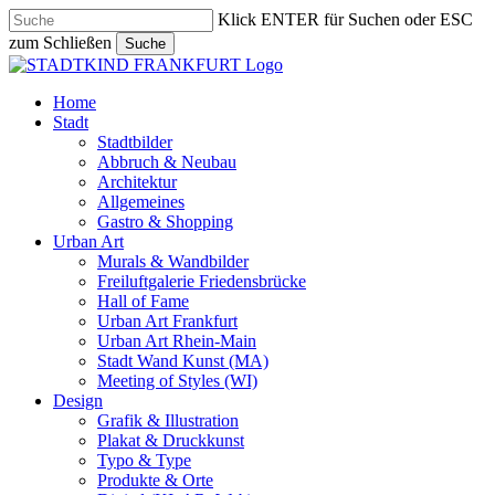
Skip
Klick ENTER für Suchen oder ESC
to
zum Schließen
Suche
main
Close
content
Search
search
Menu
Home
Stadt
Stadtbilder
Abbruch & Neubau
Architektur
Allgemeines
Gastro & Shopping
Urban Art
Murals & Wandbilder
Freiluftgalerie Friedensbrücke
Hall of Fame
Urban Art Frankfurt
Urban Art Rhein-Main
Stadt Wand Kunst (MA)
Meeting of Styles (WI)
Design
Grafik & Illustration
Plakat & Druckkunst
Typo & Type
Produkte & Orte