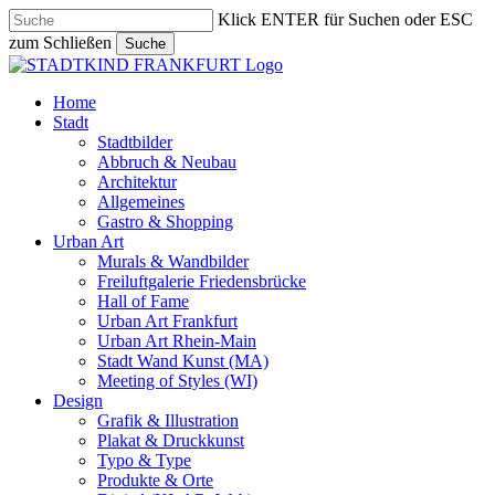
Skip
Klick ENTER für Suchen oder ESC
to
zum Schließen
Suche
main
Close
content
Search
search
Menu
Home
Stadt
Stadtbilder
Abbruch & Neubau
Architektur
Allgemeines
Gastro & Shopping
Urban Art
Murals & Wandbilder
Freiluftgalerie Friedensbrücke
Hall of Fame
Urban Art Frankfurt
Urban Art Rhein-Main
Stadt Wand Kunst (MA)
Meeting of Styles (WI)
Design
Grafik & Illustration
Plakat & Druckkunst
Typo & Type
Produkte & Orte