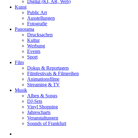
Digital (KI, AR, Web)
Kunst
Public Art
Ausstellungen
Fotografie
Panorama
Drucksachen
Kultur
Werbung
Events
Sport
Film
Dokus & Reportagen
Filmfestivals & Filmreihen
Animationsfilme
Streaming & TV
Musik
Alben & Songs
DJ-Sets
Vinyl Shopping
Jahrescharts
Veranstaltungen
Sounds of Frankfurt
search