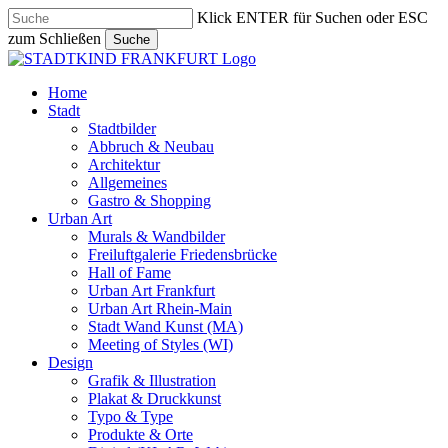
Skip
Klick ENTER für Suchen oder ESC
to
zum Schließen
Suche
main
Close
content
Search
search
Menu
Home
Stadt
Stadtbilder
Abbruch & Neubau
Architektur
Allgemeines
Gastro & Shopping
Urban Art
Murals & Wandbilder
Freiluftgalerie Friedensbrücke
Hall of Fame
Urban Art Frankfurt
Urban Art Rhein-Main
Stadt Wand Kunst (MA)
Meeting of Styles (WI)
Design
Grafik & Illustration
Plakat & Druckkunst
Typo & Type
Produkte & Orte