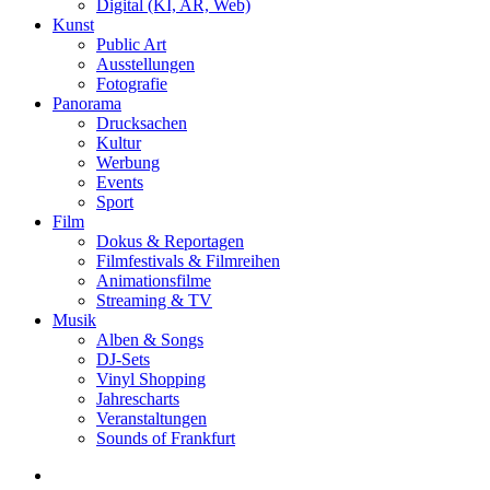
Digital (KI, AR, Web)
Kunst
Public Art
Ausstellungen
Fotografie
Panorama
Drucksachen
Kultur
Werbung
Events
Sport
Film
Dokus & Reportagen
Filmfestivals & Filmreihen
Animationsfilme
Streaming & TV
Musik
Alben & Songs
DJ-Sets
Vinyl Shopping
Jahrescharts
Veranstaltungen
Sounds of Frankfurt
search