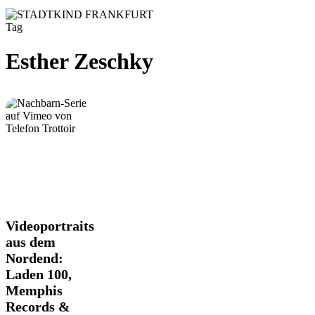
Tag
Esther Zeschky
Videoportraits
Videoportraits
aus
aus dem
dem
Nordend:
Nordend:
Laden 100,
Laden
100,
Memphis
Memphis
Records &
Records