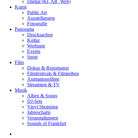
Digital (KI, AR, Web)
Kunst
Public Art
Ausstellungen
Fotografie
Panorama
Drucksachen
Kultur
Werbung
Events
Sport
Film
Dokus & Reportagen
Filmfestivals & Filmreihen
Animationsfilme
Streaming & TV
Musik
Alben & Songs
DJ-Sets
Vinyl Shopping
Jahrescharts
Veranstaltungen
Sounds of Frankfurt
search