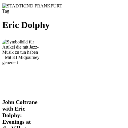
Tag
Eric Dolphy
John
John Coltrane
Coltrane
with Eric
with
Dolphy:
Eric
Evenings at
Dolphy:
Evenings