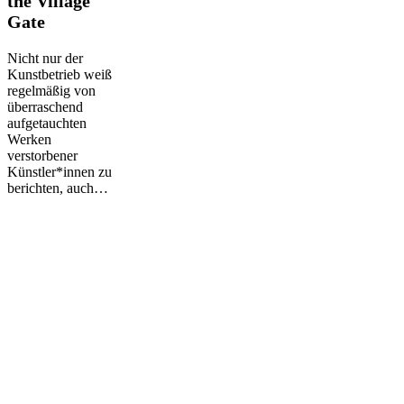
the Village
at
Gate
the
Village
Nicht nur der
Gate
Kunstbetrieb weiß
regelmäßig von
überraschend
aufgetauchten
Werken
verstorbener
Künstler*innen zu
berichten, auch…