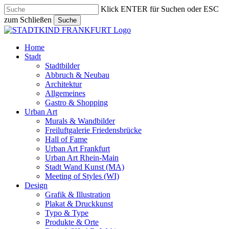
Skip
Klick ENTER für Suchen oder ESC
to
zum Schließen
Suche
main
Close
content
Search
search
Menu
Home
Stadt
Stadtbilder
Abbruch & Neubau
Architektur
Allgemeines
Gastro & Shopping
Urban Art
Murals & Wandbilder
Freiluftgalerie Friedensbrücke
Hall of Fame
Urban Art Frankfurt
Urban Art Rhein-Main
Stadt Wand Kunst (MA)
Meeting of Styles (WI)
Design
Grafik & Illustration
Plakat & Druckkunst
Typo & Type
Produkte & Orte