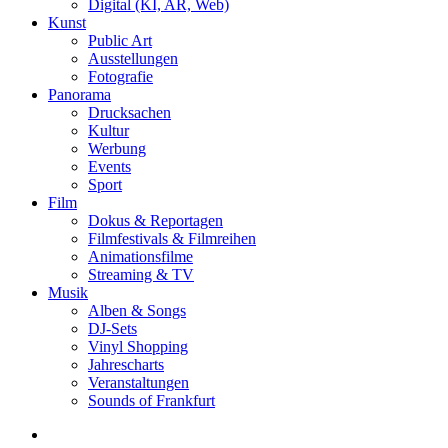
Digital (KI, AR, Web)
Kunst
Public Art
Ausstellungen
Fotografie
Panorama
Drucksachen
Kultur
Werbung
Events
Sport
Film
Dokus & Reportagen
Filmfestivals & Filmreihen
Animationsfilme
Streaming & TV
Musik
Alben & Songs
DJ-Sets
Vinyl Shopping
Jahrescharts
Veranstaltungen
Sounds of Frankfurt
search