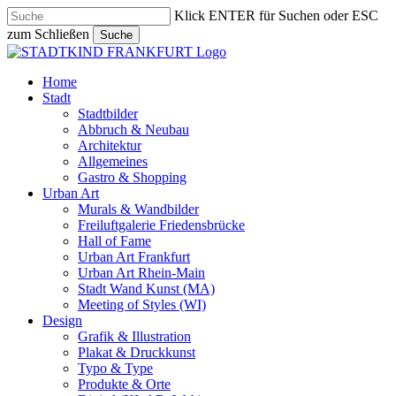
Skip
Klick ENTER für Suchen oder ESC
to
zum Schließen
Suche
main
Close
content
Search
search
Menu
Home
Stadt
Stadtbilder
Abbruch & Neubau
Architektur
Allgemeines
Gastro & Shopping
Urban Art
Murals & Wandbilder
Freiluftgalerie Friedensbrücke
Hall of Fame
Urban Art Frankfurt
Urban Art Rhein-Main
Stadt Wand Kunst (MA)
Meeting of Styles (WI)
Design
Grafik & Illustration
Plakat & Druckkunst
Typo & Type
Produkte & Orte