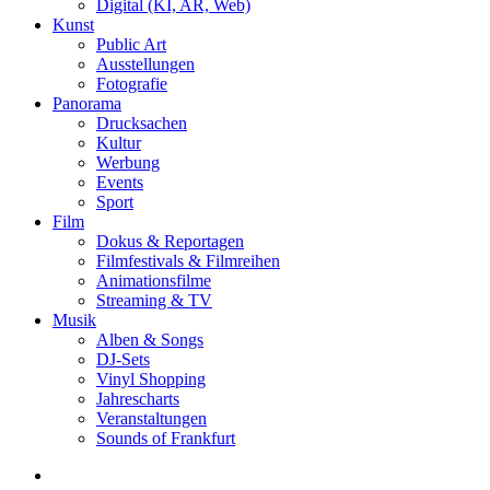
Digital (KI, AR, Web)
Kunst
Public Art
Ausstellungen
Fotografie
Panorama
Drucksachen
Kultur
Werbung
Events
Sport
Film
Dokus & Reportagen
Filmfestivals & Filmreihen
Animationsfilme
Streaming & TV
Musik
Alben & Songs
DJ-Sets
Vinyl Shopping
Jahrescharts
Veranstaltungen
Sounds of Frankfurt
search