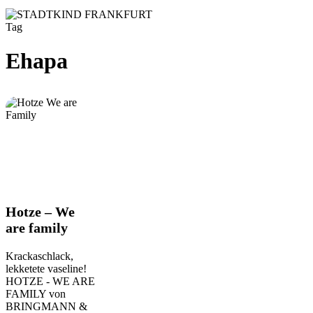
Tag
Ehapa
Hotze
Hotze – We
–
are family
We
are
Krackaschlack,
family
lekketete vaseline!
HOTZE - WE ARE
FAMILY von
BRINGMANN &