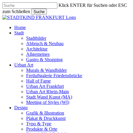
Skip
Klick ENTER für Suchen oder ESC
to
zum Schließen
Suche
main
Close
content
Search
search
Menu
Home
Stadt
Stadtbilder
Abbruch & Neubau
Architektur
Allgemeines
Gastro & Shopping
Urban Art
Murals & Wandbilder
Freiluftgalerie Friedensbrücke
Hall of Fame
Urban Art Frankfurt
Urban Art Rhein-Main
Stadt Wand Kunst (MA)
Meeting of Styles (WI)
Design
Grafik & Illustration
Plakat & Druckkunst
Typo & Type
Produkte & Orte