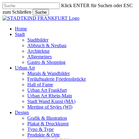
Skip
Klick ENTER für Suchen oder ESC
to
zum Schließen
Suche
main
Close
content
Search
search
Menu
Home
Stadt
Stadtbilder
Abbruch & Neubau
Architektur
Allgemeines
Gastro & Shopping
Urban Art
Murals & Wandbilder
Freiluftgalerie Friedensbrücke
Hall of Fame
Urban Art Frankfurt
Urban Art Rhein-Main
Stadt Wand Kunst (MA)
Meeting of Styles (WI)
Design
Grafik & Illustration
Plakat & Druckkunst
Typo & Type
Produkte & Orte