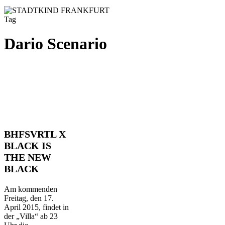
Tag
Dario Scenario
BHFSVRTL
BHFSVRTL X
X
BLACK IS
BLACK
THE NEW
IS
BLACK
THE
NEW
BLACK
Am kommenden
Freitag, den 17.
April 2015, findet in
der „Villa“ ab 23