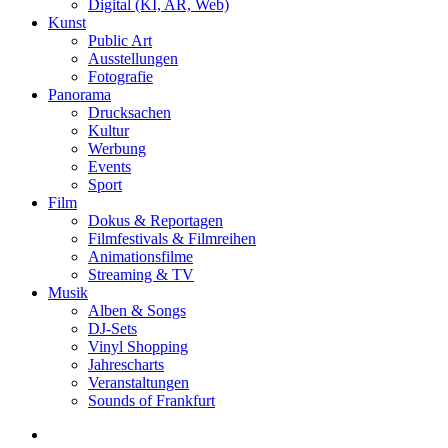
Digital (KI, AR, Web)
Kunst
Public Art
Ausstellungen
Fotografie
Panorama
Drucksachen
Kultur
Werbung
Events
Sport
Film
Dokus & Reportagen
Filmfestivals & Filmreihen
Animationsfilme
Streaming & TV
Musik
Alben & Songs
DJ-Sets
Vinyl Shopping
Jahrescharts
Veranstaltungen
Sounds of Frankfurt
search