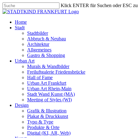
Skip
Klick ENTER für Suchen oder ESC zu
to
Close
main
Search
content
search
Menu
Home
Stadt
Stadtbilder
Abbruch & Neubau
Architektur
Allgemeines
Gastro & Shopping
Urban Art
Murals & Wandbilder
Freiluftgalerie Friedensbrücke
Hall of Fame
Urban Art Frankfurt
Urban Art Rhein-Main
Stadt Wand Kunst (MA)
Meeting of Styles (WI)
Design
Grafik & Illustration
Plakat & Druckkunst
Typo & Type
Produkte & Orte
Digital (KI, AR, Web)