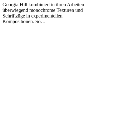
Georgia
Georgia Hill kombiniert in ihren Arbeiten
Hill
überwiegend monochrome Texturen und
–
Schriftzüge in experimentellen
Come
Kompositionen. So…
close
to
me