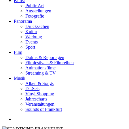
Kunst
Public Art
Ausstellungen
Fotografie
Panorama
Drucksachen
Kultur
Werbung
Events
Sport
Film
Dokus & Reportagen
Filmfestivals & Filmreihen
Animationsfilme
Streaming & TV
Musik
Alben & Songs
DJ-Sets
Vinyl Shopping
Jahrescharts
Veranstaltungen
Sounds of Frankfurt
search