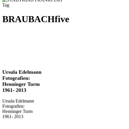
Tag
BRAUBACHfive
Ursula
Ursula Edelmann
Edelmann
Fotografien:
Fotografien:
Henninger Turm
Henninger
1961- 2013
Turm
1961-
Ursula Edelmann
2013
Fotografien:
Henninger Turm
1961- 2013