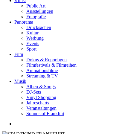
Kunst
Public Art
Ausstellungen
Fotografie
Panorama
Drucksachen
Kultur
Werbung
Events
Sport
Film
Dokus & Reportagen
Filmfestivals & Filmreihen
Animationsfilme
Streaming & TV
Musik
Alben & Songs
DJ-Sets
Vinyl Shopping
Jahrescharts
Veranstaltungen
Sounds of Frankfurt
search