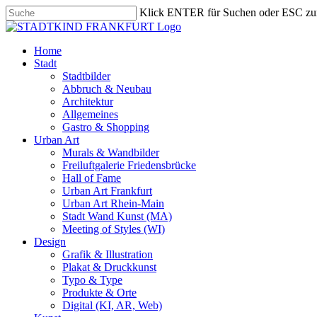
Skip
Klick ENTER für Suchen oder ESC zu
to
Close
main
Search
content
search
Menu
Home
Stadt
Stadtbilder
Abbruch & Neubau
Architektur
Allgemeines
Gastro & Shopping
Urban Art
Murals & Wandbilder
Freiluftgalerie Friedensbrücke
Hall of Fame
Urban Art Frankfurt
Urban Art Rhein-Main
Stadt Wand Kunst (MA)
Meeting of Styles (WI)
Design
Grafik & Illustration
Plakat & Druckkunst
Typo & Type
Produkte & Orte
Digital (KI, AR, Web)