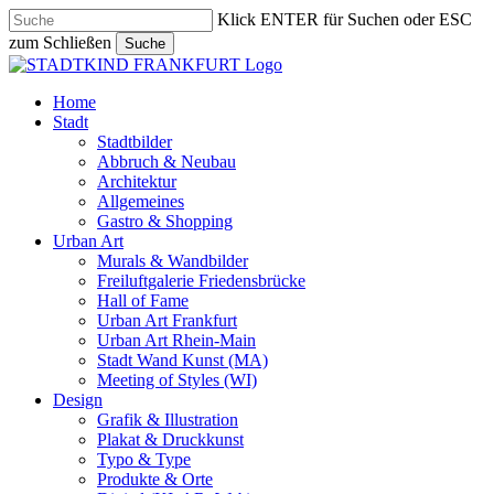
Skip
Klick ENTER für Suchen oder ESC
to
zum Schließen
Suche
main
Close
content
Search
search
Menu
Home
Stadt
Stadtbilder
Abbruch & Neubau
Architektur
Allgemeines
Gastro & Shopping
Urban Art
Murals & Wandbilder
Freiluftgalerie Friedensbrücke
Hall of Fame
Urban Art Frankfurt
Urban Art Rhein-Main
Stadt Wand Kunst (MA)
Meeting of Styles (WI)
Design
Grafik & Illustration
Plakat & Druckkunst
Typo & Type
Produkte & Orte