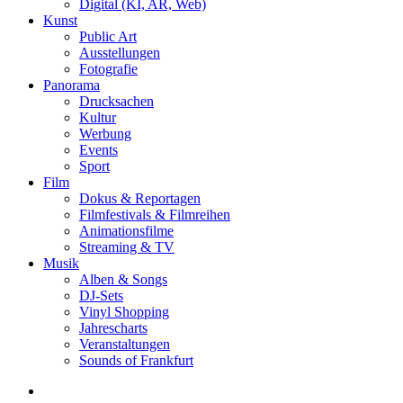
Digital (KI, AR, Web)
Kunst
Public Art
Ausstellungen
Fotografie
Panorama
Drucksachen
Kultur
Werbung
Events
Sport
Film
Dokus & Reportagen
Filmfestivals & Filmreihen
Animationsfilme
Streaming & TV
Musik
Alben & Songs
DJ-Sets
Vinyl Shopping
Jahrescharts
Veranstaltungen
Sounds of Frankfurt
search