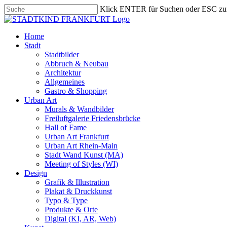
Skip
Klick ENTER für Suchen oder ESC zu
to
Close
main
Search
content
search
Menu
Home
Stadt
Stadtbilder
Abbruch & Neubau
Architektur
Allgemeines
Gastro & Shopping
Urban Art
Murals & Wandbilder
Freiluftgalerie Friedensbrücke
Hall of Fame
Urban Art Frankfurt
Urban Art Rhein-Main
Stadt Wand Kunst (MA)
Meeting of Styles (WI)
Design
Grafik & Illustration
Plakat & Druckkunst
Typo & Type
Produkte & Orte
Digital (KI, AR, Web)