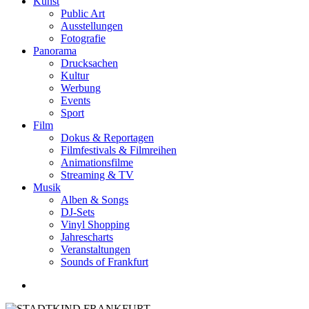
Kunst
Public Art
Ausstellungen
Fotografie
Panorama
Drucksachen
Kultur
Werbung
Events
Sport
Film
Dokus & Reportagen
Filmfestivals & Filmreihen
Animationsfilme
Streaming & TV
Musik
Alben & Songs
DJ-Sets
Vinyl Shopping
Jahrescharts
Veranstaltungen
Sounds of Frankfurt
search