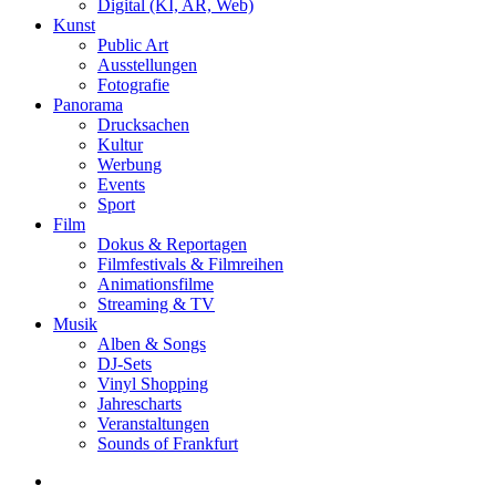
Digital (KI, AR, Web)
Kunst
Public Art
Ausstellungen
Fotografie
Panorama
Drucksachen
Kultur
Werbung
Events
Sport
Film
Dokus & Reportagen
Filmfestivals & Filmreihen
Animationsfilme
Streaming & TV
Musik
Alben & Songs
DJ-Sets
Vinyl Shopping
Jahrescharts
Veranstaltungen
Sounds of Frankfurt
search