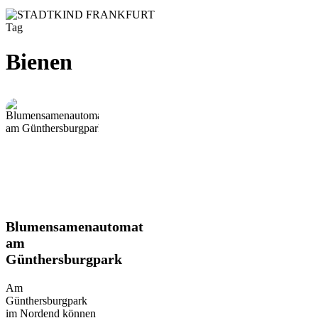
Tag
Bienen
Blumensamenautomat
Blumensamenautomat
am
am
Günthersburgpark
Günthersburgpark
Am
Günthersburgpark
im Nordend können