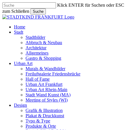
Skip
Klick ENTER für Suchen oder ESC
to
zum Schließen
Suche
main
Close
content
Search
search
Menu
Home
Stadt
Stadtbilder
Abbruch & Neubau
Architektur
Allgemeines
Gastro & Shopping
Urban Art
Murals & Wandbilder
Freiluftgalerie Friedensbrücke
Hall of Fame
Urban Art Frankfurt
Urban Art Rhein-Main
Stadt Wand Kunst (MA)
Meeting of Styles (WI)
Design
Grafik & Illustration
Plakat & Druckkunst
Typo & Type
Produkte & Orte