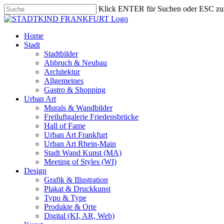
Skip
Klick ENTER für Suchen oder ESC zu
to
Close
main
Search
content
search
Menu
Home
Stadt
Stadtbilder
Abbruch & Neubau
Architektur
Allgemeines
Gastro & Shopping
Urban Art
Murals & Wandbilder
Freiluftgalerie Friedensbrücke
Hall of Fame
Urban Art Frankfurt
Urban Art Rhein-Main
Stadt Wand Kunst (MA)
Meeting of Styles (WI)
Design
Grafik & Illustration
Plakat & Druckkunst
Typo & Type
Produkte & Orte
Digital (KI, AR, Web)