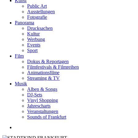
Kunst
Public Art
Ausstellungen
Fotografie
Panorama
Drucksachen
Kultur
Werbung
Events
Sport
Film
Dokus & Reportagen
Filmfestivals & Filmreihen
Animationsfilme
Streaming & TV
Musik
Alben & Songs
DJ-Sets
Vinyl Shopping
Jahrescharts
Veranstaltungen
Sounds of Frankfurt
search