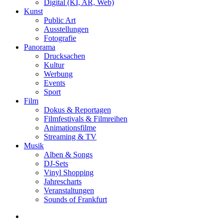
Digital (KI, AR, Web)
Kunst
Public Art
Ausstellungen
Fotografie
Panorama
Drucksachen
Kultur
Werbung
Events
Sport
Film
Dokus & Reportagen
Filmfestivals & Filmreihen
Animationsfilme
Streaming & TV
Musik
Alben & Songs
DJ-Sets
Vinyl Shopping
Jahrescharts
Veranstaltungen
Sounds of Frankfurt
search