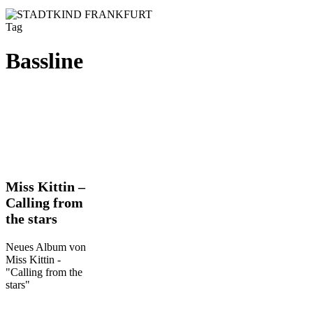
Tag
Bassline
Miss
Miss Kittin –
Kittin
Calling from
–
the stars
Calling
from
the
Neues Album von
stars
Miss Kittin -
"Calling from the
stars"