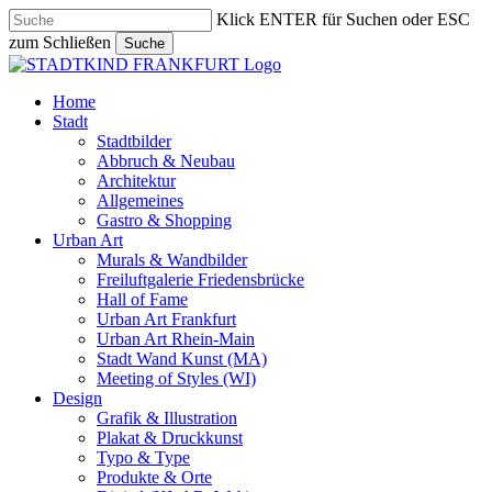
Skip
Klick ENTER für Suchen oder ESC
to
zum Schließen
Suche
main
Close
content
Search
search
Menu
Home
Stadt
Stadtbilder
Abbruch & Neubau
Architektur
Allgemeines
Gastro & Shopping
Urban Art
Murals & Wandbilder
Freiluftgalerie Friedensbrücke
Hall of Fame
Urban Art Frankfurt
Urban Art Rhein-Main
Stadt Wand Kunst (MA)
Meeting of Styles (WI)
Design
Grafik & Illustration
Plakat & Druckkunst
Typo & Type
Produkte & Orte