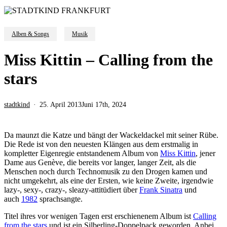
Alben & Songs
Musik
Miss Kittin – Calling from the
stars
stadtkind
25. April 2013
Juni 17th, 2024
Da maunzt die Katze und bängt der Wackeldackel mit seiner Rübe.
Die Rede ist von den neuesten Klängen aus dem erstmalig in
kompletter Eigenregie entstandenem Album von
Miss Kittin
, jener
Dame aus Genève, die bereits vor langer, langer Zeit, als die
Menschen noch durch Technomusik zu den Drogen kamen und
nicht umgekehrt, als eine der Ersten, wie keine Zweite, irgendwie
lazy-, sexy-, crazy-, sleazy-attitüdiert über
Frank Sinatra
und
auch
1982
sprachsangte.
Titel ihres vor wenigen Tagen erst erschienenem Album ist
Calling
from the stars
und ist ein Silberling-Doppelpack geworden. Anbei