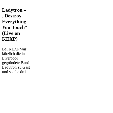
Ladytron
Ladytron –
–
„Destroy
„Destroy
Everything
Everything
You Touch“
You
Touch“
(Live on
(Live
KEXP)
on
KEXP)
Bei KEXP war
kürzlich die in
Liverpool
gegründete Band
Ladytron zu Gast
und spielte drei…