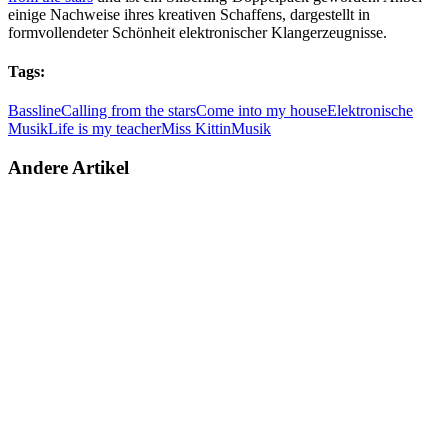
einige Nachweise ihres kreativen Schaffens, dargestellt in
formvollendeter Schönheit elektronischer Klangerzeugnisse.
Tags:
Bassline
Calling from the stars
Come into my house
Elektronische
Musik
Life is my teacher
Miss Kittin
Musik
Andere Artikel