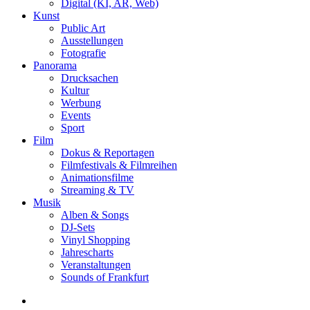
Digital (KI, AR, Web)
Kunst
Public Art
Ausstellungen
Fotografie
Panorama
Drucksachen
Kultur
Werbung
Events
Sport
Film
Dokus & Reportagen
Filmfestivals & Filmreihen
Animationsfilme
Streaming & TV
Musik
Alben & Songs
DJ-Sets
Vinyl Shopping
Jahrescharts
Veranstaltungen
Sounds of Frankfurt
search