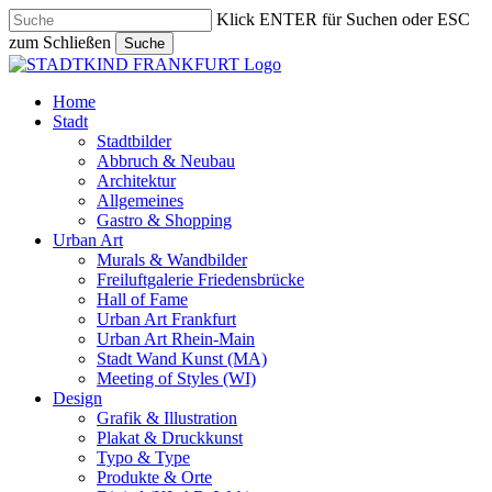
Skip
Klick ENTER für Suchen oder ESC
to
zum Schließen
Suche
main
Close
content
Search
search
Menu
Home
Stadt
Stadtbilder
Abbruch & Neubau
Architektur
Allgemeines
Gastro & Shopping
Urban Art
Murals & Wandbilder
Freiluftgalerie Friedensbrücke
Hall of Fame
Urban Art Frankfurt
Urban Art Rhein-Main
Stadt Wand Kunst (MA)
Meeting of Styles (WI)
Design
Grafik & Illustration
Plakat & Druckkunst
Typo & Type
Produkte & Orte