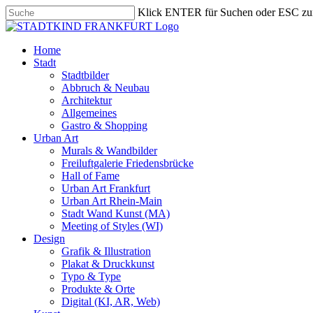
Skip
Klick ENTER für Suchen oder ESC zu
to
Close
main
Search
content
search
Menu
Home
Stadt
Stadtbilder
Abbruch & Neubau
Architektur
Allgemeines
Gastro & Shopping
Urban Art
Murals & Wandbilder
Freiluftgalerie Friedensbrücke
Hall of Fame
Urban Art Frankfurt
Urban Art Rhein-Main
Stadt Wand Kunst (MA)
Meeting of Styles (WI)
Design
Grafik & Illustration
Plakat & Druckkunst
Typo & Type
Produkte & Orte
Digital (KI, AR, Web)