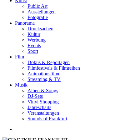
Kunst
Public Art
Ausstellungen
Fotografie
Panorama
Drucksachen
Kultur
Werbung
Events
Sport
Film
Dokus & Reportagen
Filmfestivals & Filmreihen
Animationsfilme
Streaming & TV
Musik
Alben & Songs
DJ-Sets
Vinyl Shopping
Jahrescharts
Veranstaltungen
Sounds of Frankfurt
search