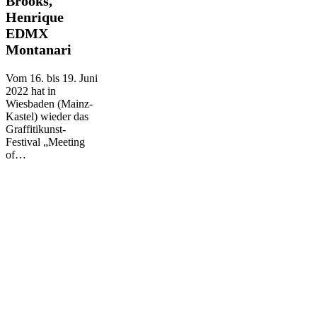
Brooks,
–
Henrique
Anthony
EDMX
Brooks,
Henrique
Montanari
EDMX
Montanari
Vom 16. bis 19. Juni
2022 hat in
Wiesbaden (Mainz-
Kastel) wieder das
Graffitikunst-
Festival „Meeting
of…