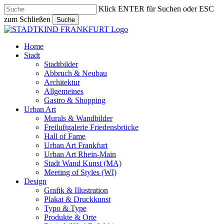
Skip
Klick ENTER für Suchen oder ESC
to
zum Schließen
Suche
main
Close
content
Search
search
Menu
Home
Stadt
Stadtbilder
Abbruch & Neubau
Architektur
Allgemeines
Gastro & Shopping
Urban Art
Murals & Wandbilder
Freiluftgalerie Friedensbrücke
Hall of Fame
Urban Art Frankfurt
Urban Art Rhein-Main
Stadt Wand Kunst (MA)
Meeting of Styles (WI)
Design
Grafik & Illustration
Plakat & Druckkunst
Typo & Type
Produkte & Orte