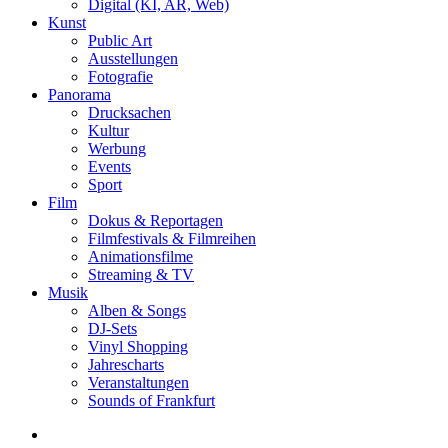
Digital (KI, AR, Web)
Kunst
Public Art
Ausstellungen
Fotografie
Panorama
Drucksachen
Kultur
Werbung
Events
Sport
Film
Dokus & Reportagen
Filmfestivals & Filmreihen
Animationsfilme
Streaming & TV
Musik
Alben & Songs
DJ-Sets
Vinyl Shopping
Jahrescharts
Veranstaltungen
Sounds of Frankfurt
search