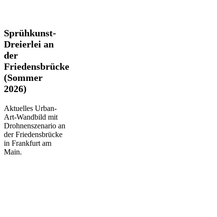
Sprühkunst-
Sprühkunst-
Dreierlei
Dreierlei an
an
der
der
Friedensbrücke
Friedensbrücke
(Sommer
(Sommer
2026)
2026)
Aktuelles Urban-
Art-Wandbild mit
Drohnenszenario an
der Friedensbrücke
in Frankfurt am
Main.