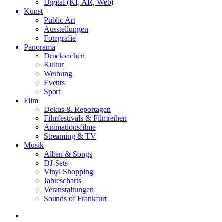
Digital (KI, AR, Web)
Kunst
Public Art
Ausstellungen
Fotografie
Panorama
Drucksachen
Kultur
Werbung
Events
Sport
Film
Dokus & Reportagen
Filmfestivals & Filmreihen
Animationsfilme
Streaming & TV
Musik
Alben & Songs
DJ-Sets
Vinyl Shopping
Jahrescharts
Veranstaltungen
Sounds of Frankfurt
search