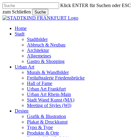
Skip
Klick ENTER für Suchen oder ESC
to
zum Schließen
Suche
main
Close
content
Search
search
Menu
Home
Stadt
Stadtbilder
Abbruch & Neubau
Architektur
Allgemeines
Gastro & Shopping
Urban Art
Murals & Wandbilder
Freiluftgalerie Friedensbrücke
Hall of Fame
Urban Art Frankfurt
Urban Art Rhein-Main
Stadt Wand Kunst (MA)
Meeting of Styles (WI)
Design
Grafik & Illustration
Plakat & Druckkunst
Typo & Type
Produkte & Orte