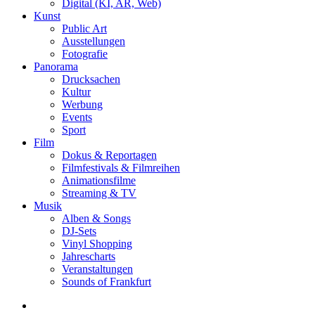
Digital (KI, AR, Web)
Kunst
Public Art
Ausstellungen
Fotografie
Panorama
Drucksachen
Kultur
Werbung
Events
Sport
Film
Dokus & Reportagen
Filmfestivals & Filmreihen
Animationsfilme
Streaming & TV
Musik
Alben & Songs
DJ-Sets
Vinyl Shopping
Jahrescharts
Veranstaltungen
Sounds of Frankfurt
search