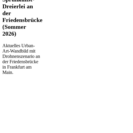
Dreierlei
Dreierlei an
an
der
der
Friedensbrücke
Friedensbrücke
(Sommer
(Sommer
2026)
2026)
Aktuelles Urban-
Art-Wandbild mit
Drohnenszenario an
der Friedensbrücke
in Frankfurt am
Main.