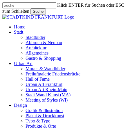
Skip
Klick ENTER für Suchen oder ESC
to
zum Schließen
Suche
main
Close
content
Search
search
Menu
Home
Stadt
Stadtbilder
Abbruch & Neubau
Architektur
Allgemeines
Gastro & Shopping
Urban Art
Murals & Wandbilder
Freiluftgalerie Friedensbrücke
Hall of Fame
Urban Art Frankfurt
Urban Art Rhein-Main
Stadt Wand Kunst (MA)
Meeting of Styles (WI)
Design
Grafik & Illustration
Plakat & Druckkunst
Typo & Type
Produkte & Orte