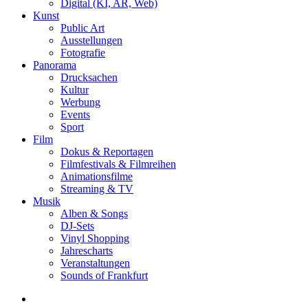
Digital (KI, AR, Web)
Kunst
Public Art
Ausstellungen
Fotografie
Panorama
Drucksachen
Kultur
Werbung
Events
Sport
Film
Dokus & Reportagen
Filmfestivals & Filmreihen
Animationsfilme
Streaming & TV
Musik
Alben & Songs
DJ-Sets
Vinyl Shopping
Jahrescharts
Veranstaltungen
Sounds of Frankfurt
search