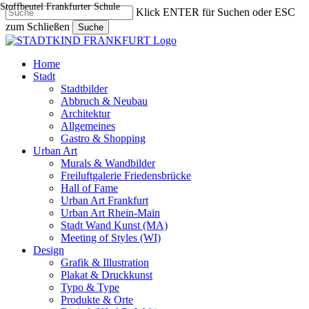
Stoffbeutel Frankfurter Schule
Skip
Klick ENTER für Suchen oder ESC
to
zum Schließen
Suche
main
Close
content
Search
search
Menu
Home
Stadt
Stadtbilder
Abbruch & Neubau
Architektur
Allgemeines
Gastro & Shopping
Urban Art
Murals & Wandbilder
Freiluftgalerie Friedensbrücke
Hall of Fame
Urban Art Frankfurt
Urban Art Rhein-Main
Stadt Wand Kunst (MA)
Meeting of Styles (WI)
Design
Grafik & Illustration
Plakat & Druckkunst
Typo & Type
Produkte & Orte