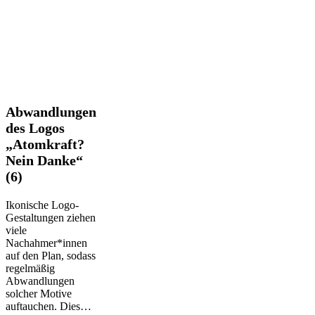
Abwandlungen
Abwandlungen
des
des Logos
Logos
„Atomkraft?
„Atomkraft?
Nein Danke“
Nein
Danke“
(6)
(6)
Ikonische Logo-
Gestaltungen ziehen
viele
Nachahmer*innen
auf den Plan, sodass
regelmäßig
Abwandlungen
solcher Motive
auftauchen. Dies…