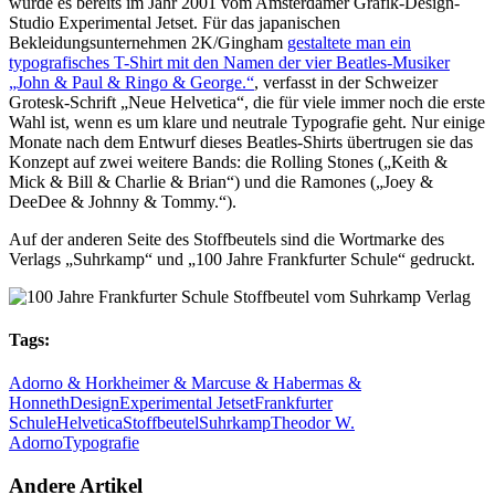
wurde es bereits im Jahr 2001 vom Amsterdamer Grafik-Design-
Studio Experimental Jetset. Für das japanischen
Bekleidungsunternehmen 2K/Gingham
gestaltete man ein
typografisches T-Shirt mit den Namen der vier Beatles-Musiker
„John & Paul & Ringo & George.“
, verfasst in der Schweizer
Grotesk-Schrift „Neue Helvetica“, die für viele immer noch die erste
Wahl ist, wenn es um klare und neutrale Typografie geht. Nur einige
Monate nach dem Entwurf dieses Beatles-Shirts übertrugen sie das
Konzept auf zwei weitere Bands: die Rolling Stones („Keith &
Mick & Bill & Charlie & Brian“) und die Ramones („Joey &
DeeDee & Johnny & Tommy.“).
Auf der anderen Seite des Stoffbeutels sind die Wortmarke des
Verlags „Suhrkamp“ und „100 Jahre Frankfurter Schule“ gedruckt.
Tags:
Adorno & Horkheimer & Marcuse & Habermas &
Honneth
Design
Experimental Jetset
Frankfurter
Schule
Helvetica
Stoffbeutel
Suhrkamp
Theodor W.
Adorno
Typografie
Andere Artikel