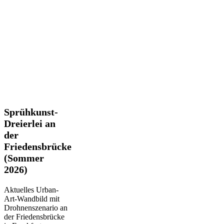
Sprühkunst-
Sprühkunst-
Dreierlei
Dreierlei an
an
der
der
Friedensbrücke
Friedensbrücke
(Sommer
(Sommer
2026)
2026)
Aktuelles Urban-
Art-Wandbild mit
Drohnenszenario an
der Friedensbrücke