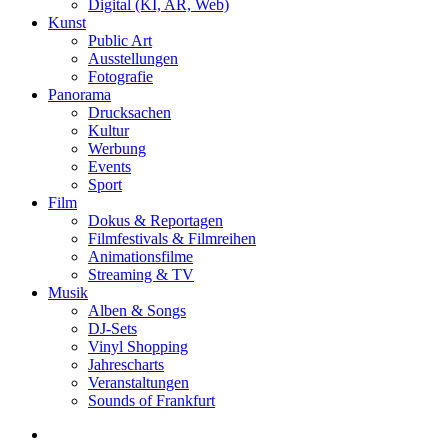
Digital (KI, AR, Web)
Kunst
Public Art
Ausstellungen
Fotografie
Panorama
Drucksachen
Kultur
Werbung
Events
Sport
Film
Dokus & Reportagen
Filmfestivals & Filmreihen
Animationsfilme
Streaming & TV
Musik
Alben & Songs
DJ-Sets
Vinyl Shopping
Jahrescharts
Veranstaltungen
Sounds of Frankfurt
search