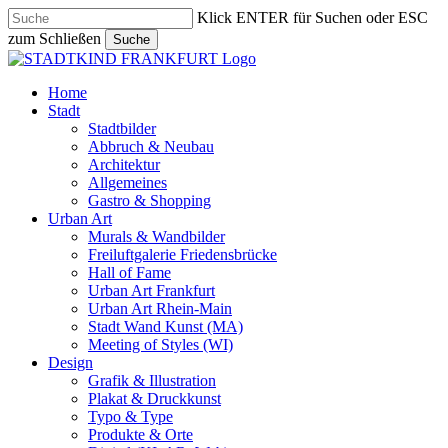
Skip
Klick ENTER für Suchen oder ESC
to
zum Schließen
Suche
main
Close
content
Search
search
Menu
Home
Stadt
Stadtbilder
Abbruch & Neubau
Architektur
Allgemeines
Gastro & Shopping
Urban Art
Murals & Wandbilder
Freiluftgalerie Friedensbrücke
Hall of Fame
Urban Art Frankfurt
Urban Art Rhein-Main
Stadt Wand Kunst (MA)
Meeting of Styles (WI)
Design
Grafik & Illustration
Plakat & Druckkunst
Typo & Type
Produkte & Orte