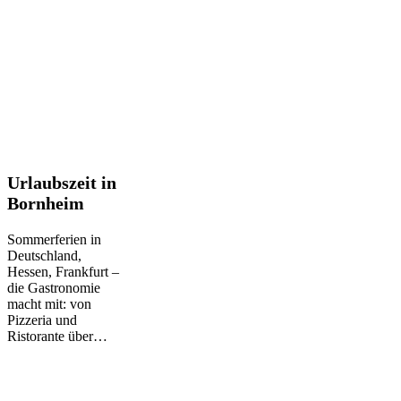
Urlaubszeit
Urlaubszeit in
in
Bornheim
Bornheim
Sommerferien in
Deutschland,
Hessen, Frankfurt –
die Gastronomie
macht mit: von
Pizzeria und
Ristorante über…