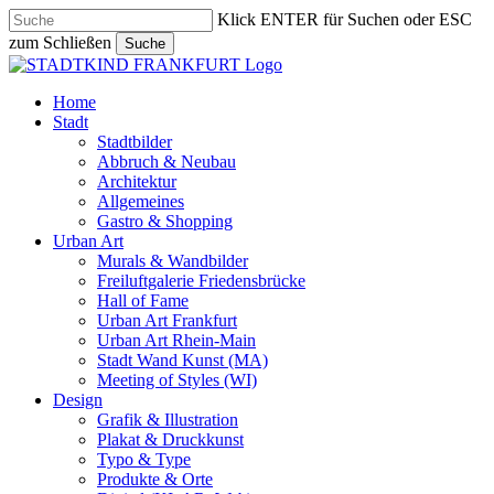
Skip
Klick ENTER für Suchen oder ESC
to
zum Schließen
Suche
main
Close
content
Search
search
Menu
Home
Stadt
Stadtbilder
Abbruch & Neubau
Architektur
Allgemeines
Gastro & Shopping
Urban Art
Murals & Wandbilder
Freiluftgalerie Friedensbrücke
Hall of Fame
Urban Art Frankfurt
Urban Art Rhein-Main
Stadt Wand Kunst (MA)
Meeting of Styles (WI)
Design
Grafik & Illustration
Plakat & Druckkunst
Typo & Type
Produkte & Orte