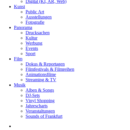
Digital (KI, AR, Web)
Kunst
Public Art
Ausstellungen
Fotografie
Panorama
Drucksachen
Kultur
Werbung
Events
Sport
Film
Dokus & Reportagen
Filmfestivals & Filmreihen
Animationsfilme
Streaming & TV
Musik
Alben & Songs
DJ-Sets
Vinyl Shopping
Jahrescharts
Veranstaltungen
Sounds of Frankfurt
search