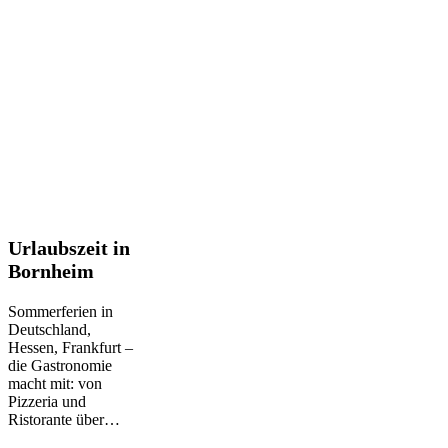
Urlaubszeit
Urlaubszeit in
in
Bornheim
Bornheim
Sommerferien in
Deutschland,
Hessen, Frankfurt –
die Gastronomie
macht mit: von
Pizzeria und
Ristorante über…