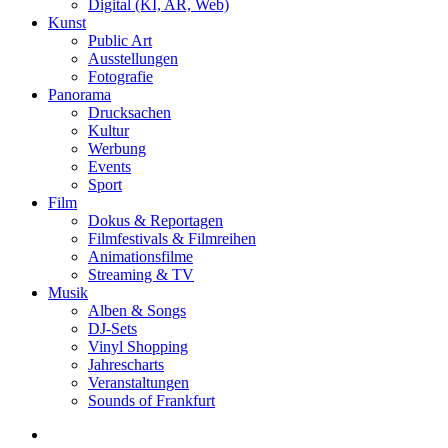
Digital (KI, AR, Web)
Kunst
Public Art
Ausstellungen
Fotografie
Panorama
Drucksachen
Kultur
Werbung
Events
Sport
Film
Dokus & Reportagen
Filmfestivals & Filmreihen
Animationsfilme
Streaming & TV
Musik
Alben & Songs
DJ-Sets
Vinyl Shopping
Jahrescharts
Veranstaltungen
Sounds of Frankfurt
search