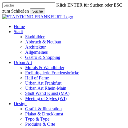
Skip
Klick ENTER für Suchen oder ESC
to
zum Schließen
Suche
main
Close
content
Search
search
Menu
Home
Stadt
Stadtbilder
Abbruch & Neubau
Architektur
Allgemeines
Gastro & Shopping
Urban Art
Murals & Wandbilder
Freiluftgalerie Friedensbrücke
Hall of Fame
Urban Art Frankfurt
Urban Art Rhein-Main
Stadt Wand Kunst (MA)
Meeting of Styles (WI)
Design
Grafik & Illustration
Plakat & Druckkunst
Typo & Type
Produkte & Orte