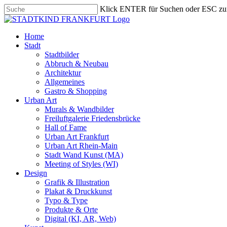
Skip
Klick ENTER für Suchen oder ESC zu
to
Close
main
Search
content
search
Menu
Home
Stadt
Stadtbilder
Abbruch & Neubau
Architektur
Allgemeines
Gastro & Shopping
Urban Art
Murals & Wandbilder
Freiluftgalerie Friedensbrücke
Hall of Fame
Urban Art Frankfurt
Urban Art Rhein-Main
Stadt Wand Kunst (MA)
Meeting of Styles (WI)
Design
Grafik & Illustration
Plakat & Druckkunst
Typo & Type
Produkte & Orte
Digital (KI, AR, Web)