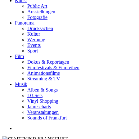
Kunst
Public Art
Ausstellungen
Fotografie
Panorama
Drucksachen
Kultur
Werbung
Events
Sport
Film
Dokus & Reportagen
Filmfestivals & Filmreihen
Animationsfilme
Streaming & TV
Musik
Alben & Songs
DJ-Sets
Vinyl Shopping
Jahrescharts
Veranstaltungen
Sounds of Frankfurt
search