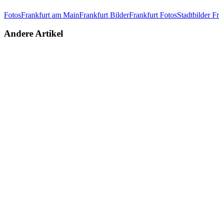
Fotos
Frankfurt am Main
Frankfurt Bilder
Frankfurt Fotos
Stadtbilder F
Andere Artikel