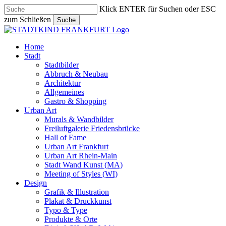
Skip
Klick ENTER für Suchen oder ESC
to
zum Schließen
Suche
main
Close
content
Search
search
Menu
Home
Stadt
Stadtbilder
Abbruch & Neubau
Architektur
Allgemeines
Gastro & Shopping
Urban Art
Murals & Wandbilder
Freiluftgalerie Friedensbrücke
Hall of Fame
Urban Art Frankfurt
Urban Art Rhein-Main
Stadt Wand Kunst (MA)
Meeting of Styles (WI)
Design
Grafik & Illustration
Plakat & Druckkunst
Typo & Type
Produkte & Orte