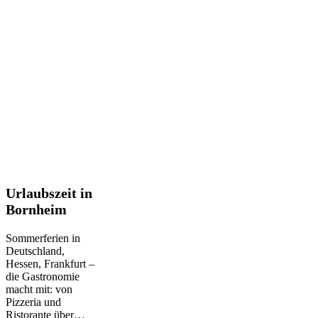
Urlaubszeit
Urlaubszeit in
in
Bornheim
Bornheim
Sommerferien in
Deutschland,
Hessen, Frankfurt –
die Gastronomie
macht mit: von
Pizzeria und
Ristorante über…