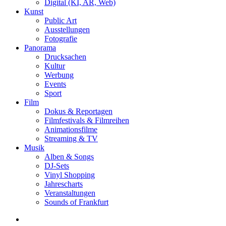
Digital (KI, AR, Web)
Kunst
Public Art
Ausstellungen
Fotografie
Panorama
Drucksachen
Kultur
Werbung
Events
Sport
Film
Dokus & Reportagen
Filmfestivals & Filmreihen
Animationsfilme
Streaming & TV
Musik
Alben & Songs
DJ-Sets
Vinyl Shopping
Jahrescharts
Veranstaltungen
Sounds of Frankfurt
search