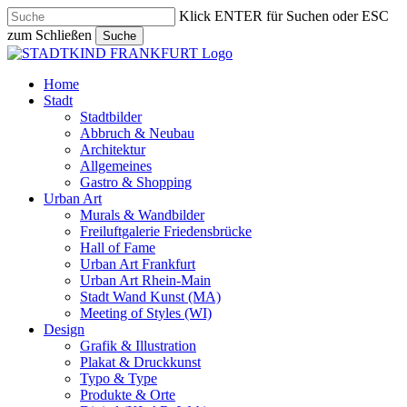
Skip
Klick ENTER für Suchen oder ESC
to
zum Schließen
Suche
main
Close
content
Search
search
Menu
Home
Stadt
Stadtbilder
Abbruch & Neubau
Architektur
Allgemeines
Gastro & Shopping
Urban Art
Murals & Wandbilder
Freiluftgalerie Friedensbrücke
Hall of Fame
Urban Art Frankfurt
Urban Art Rhein-Main
Stadt Wand Kunst (MA)
Meeting of Styles (WI)
Design
Grafik & Illustration
Plakat & Druckkunst
Typo & Type
Produkte & Orte