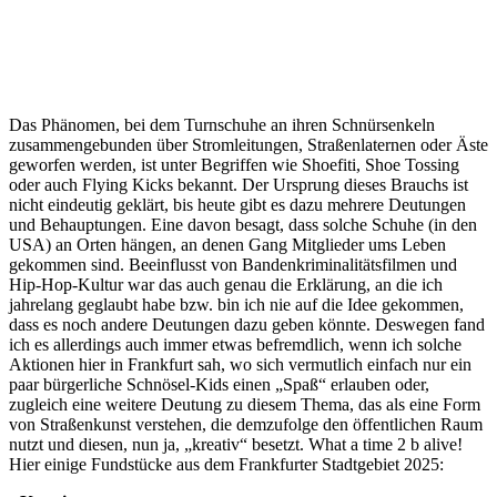
Das Phänomen, bei dem Turnschuhe an ihren Schnürsenkeln
zusammengebunden über Stromleitungen, Straßenlaternen oder Äste
geworfen werden, ist unter Begriffen wie Shoefiti, Shoe Tossing
oder auch Flying Kicks bekannt. Der Ursprung dieses Brauchs ist
nicht eindeutig geklärt, bis heute gibt es dazu mehrere Deutungen
und Behauptungen. Eine davon besagt, dass solche Schuhe (in den
USA) an Orten hängen, an denen Gang Mitglieder ums Leben
gekommen sind. Beeinflusst von Bandenkriminalitätsfilmen und
Hip-Hop-Kultur war das auch genau die Erklärung, an die ich
jahrelang geglaubt habe bzw. bin ich nie auf die Idee gekommen,
dass es noch andere Deutungen dazu geben könnte. Deswegen fand
ich es allerdings auch immer etwas befremdlich, wenn ich solche
Aktionen hier in Frankfurt sah, wo sich vermutlich einfach nur ein
paar bürgerliche Schnösel-Kids einen „Spaß“ erlauben oder,
zugleich eine weitere Deutung zu diesem Thema, das als eine Form
von Straßenkunst verstehen, die demzufolge den öffentlichen Raum
nutzt und diesen, nun ja, „kreativ“ besetzt. What a time 2 b alive!
Hier einige Fundstücke aus dem Frankfurter Stadtgebiet 2025: