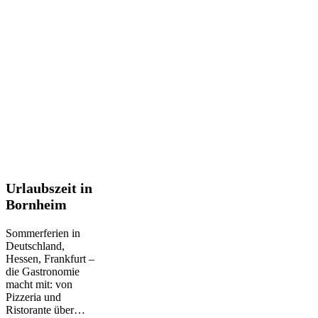
Urlaubszeit
Urlaubszeit in
in
Bornheim
Bornheim
Sommerferien in
Deutschland,
Hessen, Frankfurt –
die Gastronomie
macht mit: von
Pizzeria und
Ristorante über…