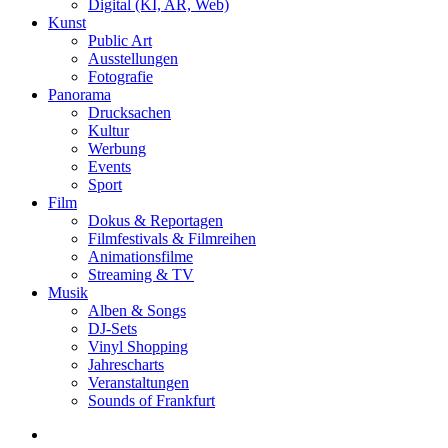
Digital (KI, AR, Web)
Kunst
Public Art
Ausstellungen
Fotografie
Panorama
Drucksachen
Kultur
Werbung
Events
Sport
Film
Dokus & Reportagen
Filmfestivals & Filmreihen
Animationsfilme
Streaming & TV
Musik
Alben & Songs
DJ-Sets
Vinyl Shopping
Jahrescharts
Veranstaltungen
Sounds of Frankfurt
search