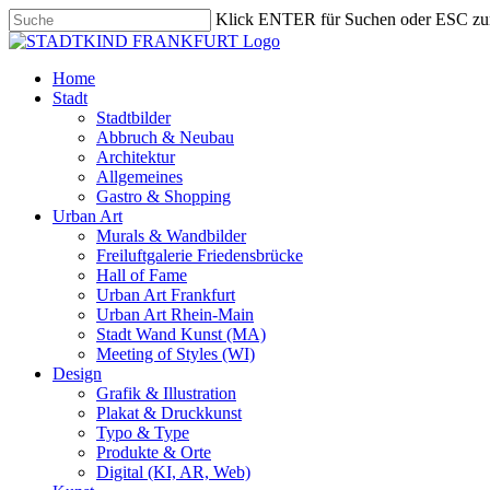
Skip
Klick ENTER für Suchen oder ESC zu
to
Close
main
Search
content
search
Menu
Home
Stadt
Stadtbilder
Abbruch & Neubau
Architektur
Allgemeines
Gastro & Shopping
Urban Art
Murals & Wandbilder
Freiluftgalerie Friedensbrücke
Hall of Fame
Urban Art Frankfurt
Urban Art Rhein-Main
Stadt Wand Kunst (MA)
Meeting of Styles (WI)
Design
Grafik & Illustration
Plakat & Druckkunst
Typo & Type
Produkte & Orte
Digital (KI, AR, Web)