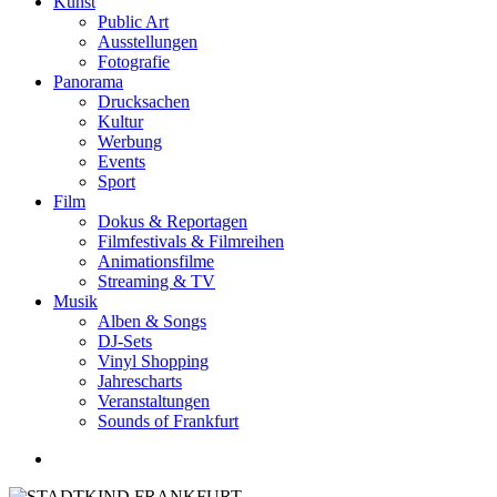
Kunst
Public Art
Ausstellungen
Fotografie
Panorama
Drucksachen
Kultur
Werbung
Events
Sport
Film
Dokus & Reportagen
Filmfestivals & Filmreihen
Animationsfilme
Streaming & TV
Musik
Alben & Songs
DJ-Sets
Vinyl Shopping
Jahrescharts
Veranstaltungen
Sounds of Frankfurt
search