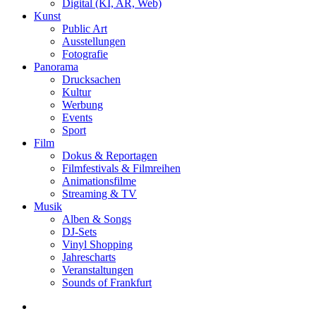
Digital (KI, AR, Web)
Kunst
Public Art
Ausstellungen
Fotografie
Panorama
Drucksachen
Kultur
Werbung
Events
Sport
Film
Dokus & Reportagen
Filmfestivals & Filmreihen
Animationsfilme
Streaming & TV
Musik
Alben & Songs
DJ-Sets
Vinyl Shopping
Jahrescharts
Veranstaltungen
Sounds of Frankfurt
search