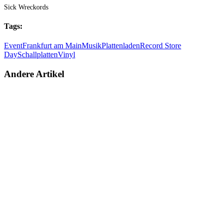
Sick Wreckords
Tags:
Event
Frankfurt am Main
Musik
Plattenladen
Record Store
Day
Schallplatten
Vinyl
Andere Artikel