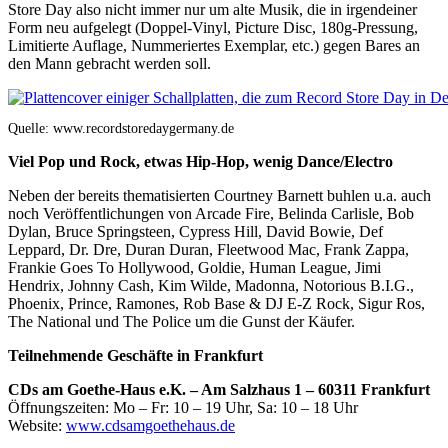
Store Day also nicht immer nur um alte Musik, die in irgendeiner
Form neu aufgelegt (Doppel-Vinyl, Picture Disc, 180g-Pressung,
Limitierte Auflage, Nummeriertes Exemplar, etc.) gegen Bares an
den Mann gebracht werden soll.
Quelle: www.recordstoredaygermany.de
Viel Pop und Rock, etwas Hip-Hop, wenig Dance/Electro
Neben der bereits thematisierten Courtney Barnett buhlen u.a. auch
noch Veröffentlichungen von Arcade Fire, Belinda Carlisle, Bob
Dylan, Bruce Springsteen, Cypress Hill, David Bowie, Def
Leppard, Dr. Dre, Duran Duran, Fleetwood Mac, Frank Zappa,
Frankie Goes To Hollywood, Goldie, Human League, Jimi
Hendrix, Johnny Cash, Kim Wilde, Madonna, Notorious B.I.G.,
Phoenix, Prince, Ramones, Rob Base & DJ E-Z Rock, Sigur Ros,
The National und The Police um die Gunst der Käufer.
Teilnehmende Geschäfte in Frankfurt
CDs am Goethe-Haus e.K. – Am Salzhaus 1 – 60311 Frankfurt
Öffnungszeiten: Mo – Fr: 10 – 19 Uhr, Sa: 10 – 18 Uhr
Website:
www.cdsamgoethehaus.de