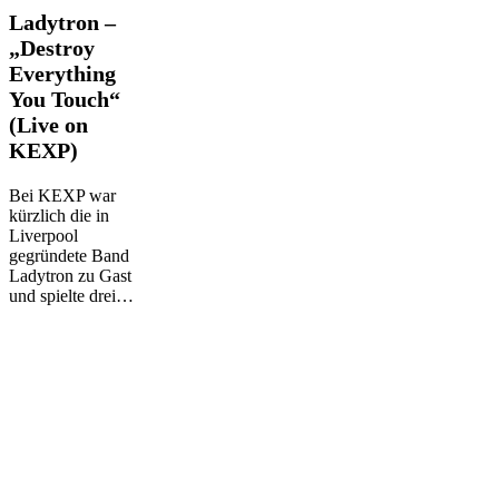
Ladytron
Ladytron –
–
„Destroy
„Destroy
Everything
Everything
You Touch“
You
Touch“
(Live on
(Live
KEXP)
on
KEXP)
Bei KEXP war
kürzlich die in
Liverpool
gegründete Band
Ladytron zu Gast
und spielte drei…