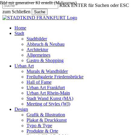
Bild mit generativer KI erstellt (Midjourney)
Skip
Klick ENTER für Suchen oder ESC
to
zum Schließen
Suche
main
Close
content
Search
search
Menu
Home
Stadt
Stadtbilder
Abbruch & Neubau
Architektur
Allgemeines
Gastro & Shopping
Urban Art
Murals & Wandbilder
Freiluftgalerie Friedensbrücke
Hall of Fame
Urban Art Frankfurt
Urban Art Rhein-Main
Stadt Wand Kunst (MA)
Meeting of Styles (WI)
Design
Grafik & Illustration
Plakat & Druckkunst
Typo & Type
Produkte & Orte