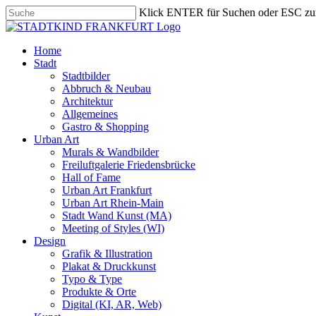
Skip
Klick ENTER für Suchen oder ESC zu
to
Close
main
Search
content
search
Menu
Home
Stadt
Stadtbilder
Abbruch & Neubau
Architektur
Allgemeines
Gastro & Shopping
Urban Art
Murals & Wandbilder
Freiluftgalerie Friedensbrücke
Hall of Fame
Urban Art Frankfurt
Urban Art Rhein-Main
Stadt Wand Kunst (MA)
Meeting of Styles (WI)
Design
Grafik & Illustration
Plakat & Druckkunst
Typo & Type
Produkte & Orte
Digital (KI, AR, Web)