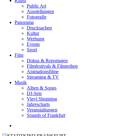
Kunst
Public Art
Ausstellungen
Fotografie
Panorama
Drucksachen
Kultur
Werbung
Events
Sport
Film
Dokus & Reportagen
Filmfestivals & Filmreihen
Animationsfilme
Streaming & TV
Musik
Alben & Songs
DJ-Sets
Vinyl Shopping
Jahrescharts
Veranstaltungen
Sounds of Frankfurt
search