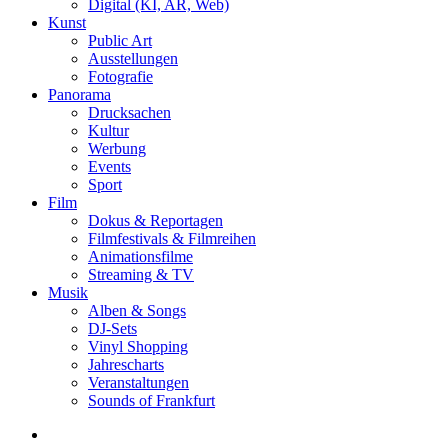
Digital (KI, AR, Web)
Kunst
Public Art
Ausstellungen
Fotografie
Panorama
Drucksachen
Kultur
Werbung
Events
Sport
Film
Dokus & Reportagen
Filmfestivals & Filmreihen
Animationsfilme
Streaming & TV
Musik
Alben & Songs
DJ-Sets
Vinyl Shopping
Jahrescharts
Veranstaltungen
Sounds of Frankfurt
search