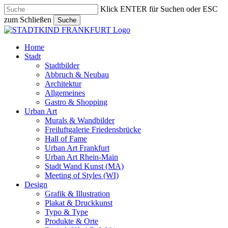
Skip
Klick ENTER für Suchen oder ESC
to
zum Schließen
Suche
main
Close
content
Search
search
Menu
Home
Stadt
Stadtbilder
Abbruch & Neubau
Architektur
Allgemeines
Gastro & Shopping
Urban Art
Murals & Wandbilder
Freiluftgalerie Friedensbrücke
Hall of Fame
Urban Art Frankfurt
Urban Art Rhein-Main
Stadt Wand Kunst (MA)
Meeting of Styles (WI)
Design
Grafik & Illustration
Plakat & Druckkunst
Typo & Type
Produkte & Orte