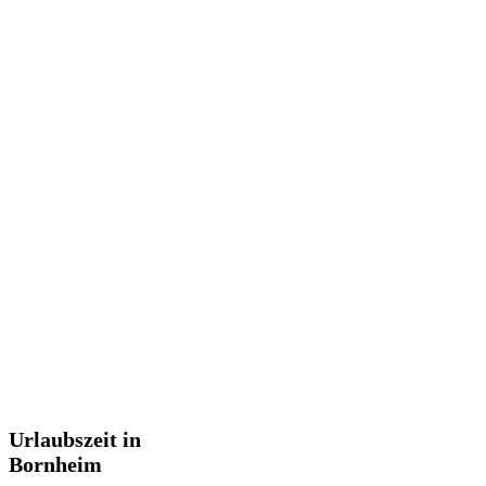
Urlaubszeit
Urlaubszeit in
in
Bornheim
Bornheim