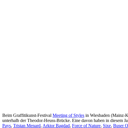
Beim Graffitikunst-Festival
Meeting of Styles
in Wiesbaden (Mainz-Kas
unterhalb der Theodor-Heuss-Brücke. Eine davon haben in diesem Jah
Pays
,
Tristan Menard
,
Arktor Bagdad
,
Force of Nature
,
Sixe
,
Buser 