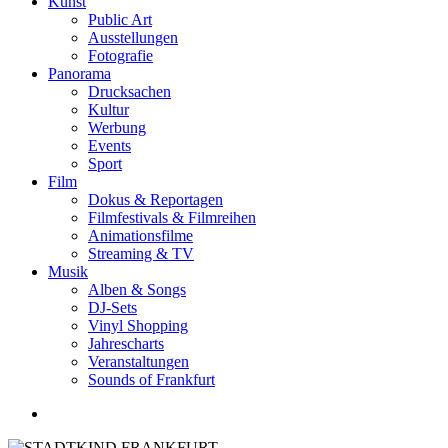
Kunst
Public Art
Ausstellungen
Fotografie
Panorama
Drucksachen
Kultur
Werbung
Events
Sport
Film
Dokus & Reportagen
Filmfestivals & Filmreihen
Animationsfilme
Streaming & TV
Musik
Alben & Songs
DJ-Sets
Vinyl Shopping
Jahrescharts
Veranstaltungen
Sounds of Frankfurt
search