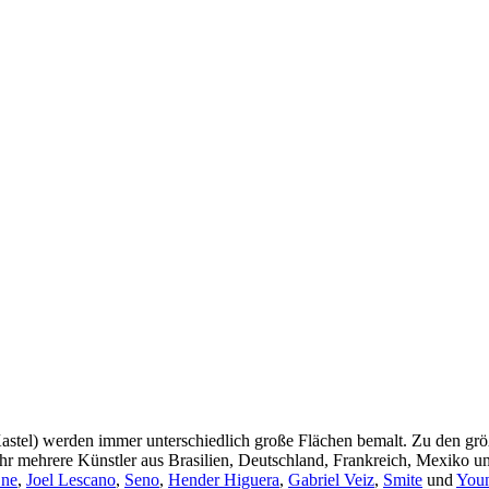
tel) werden immer unterschiedlich große Flächen bemalt. Zu den größ
r mehrere Künstler aus Brasilien, Deutschland, Frankreich, Mexiko u
One
,
Joel Lescano
,
Seno
,
Hender Higuera
,
Gabriel Veiz
,
Smite
und
You