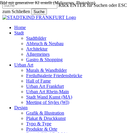
Bild mit generativer KI erstellt (Midjourney, Photoshop)
Skip
Klick ENTER für Suchen oder ESC
to
zum Schließen
Suche
main
Close
content
Search
search
Menu
Home
Stadt
Stadtbilder
Abbruch & Neubau
Architektur
Allgemeines
Gastro & Shopping
Urban Art
Murals & Wandbilder
Freiluftgalerie Friedensbrücke
Hall of Fame
Urban Art Frankfurt
Urban Art Rhein-Main
Stadt Wand Kunst (MA)
Meeting of Styles (WI)
Design
Grafik & Illustration
Plakat & Druckkunst
Typo & Type
Produkte & Orte