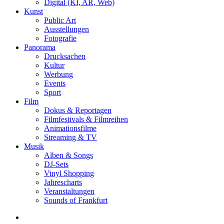
Digital (KI, AR, Web)
Kunst
Public Art
Ausstellungen
Fotografie
Panorama
Drucksachen
Kultur
Werbung
Events
Sport
Film
Dokus & Reportagen
Filmfestivals & Filmreihen
Animationsfilme
Streaming & TV
Musik
Alben & Songs
DJ-Sets
Vinyl Shopping
Jahrescharts
Veranstaltungen
Sounds of Frankfurt
search