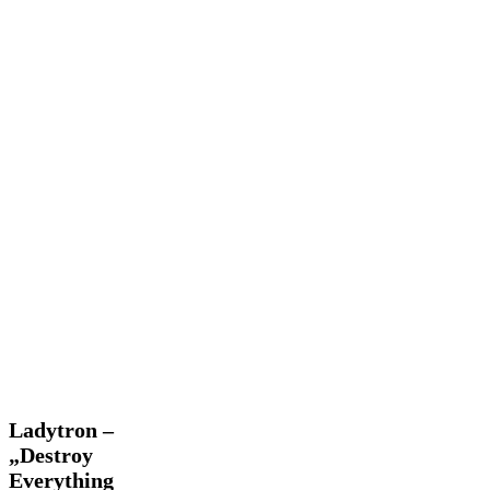
Ladytron
Ladytron –
–
„Destroy
„Destroy
Everything
Everything