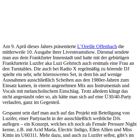
Am 9. April dieses Jahres präsentierte
L’Oreille Offenbach
die
mittlerweile 10. Ausgabe ihrer Livestreamshow. Diesmal sendete
man aus dem Frankfurter Innenstadt und hatte mit der gebürtigen
Frankfurterin Luzifer aka Luzi Gehrisch auch erstmals eine Frau an
den Turntables. Die auch bei Radio X regelmäßig zu hörende DJ
spielte ein sehr, sehr hörenswertes Set, in dem bis auf wenige
Ausnahmen ausschließlich Scheiben aus den 1980er-Jahren zum
Einsatz kamen, in einem angenehmen Mix aus Instrumentals und
Vocals mit melancholischem Einschlag. Trotz alledem klingt das
nicht angestaubt oder so, als hätte man sich auf eine Ü30/40-Party
verlaufen, ganz im Gegenteil.
Gespannt sein darf man auch auf das Projekt mit Beteiligung von
Luzifer, einer Partynacht in der ausschließlich weibliche DJs
auflegen – ein Konzept, welches ich noch als Female Pressure Night
kenne, z.B. mit Acid Maria, Electric Indigo, Ellen Allien und Miss
Kittin im U60311. Mehr dazu, und auch zu Luzifer selbst, gibt’s im