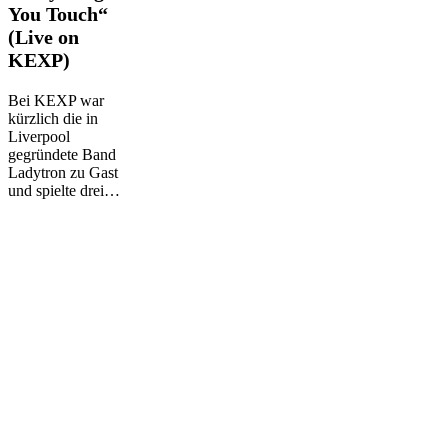
You Touch“
You
Touch“
(Live on
(Live
KEXP)
on
KEXP)
Bei KEXP war
kürzlich die in
Liverpool
gegründete Band
Ladytron zu Gast
und spielte drei…