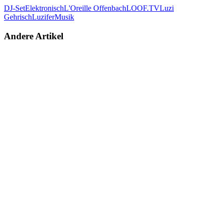
DJ-Set
Elektronisch
L'Oreille Offenbach
LOOF.TV
Luzi
Gehrisch
Luzifer
Musik
Andere Artikel