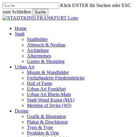
Skip
Klick ENTER für Suchen oder ESC
to
zum Schließen
Suche
main
Close
content
Search
search
Menu
Home
Stadt
Stadtbilder
Abbruch & Neubau
Architektur
Allgemeines
Gastro & Shopping
Urban Art
Murals & Wandbilder
Freiluftgalerie Friedensbrücke
Hall of Fame
Urban Art Frankfurt
Urban Art Rhein-Main
Stadt Wand Kunst (MA)
Meeting of Styles (WI)
Design
Grafik & Illustration
Plakat & Druckkunst
Typo & Type
Produkte & Orte