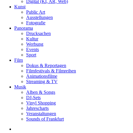
Digital (KI, AR, Web)
Kunst
Public Art
Ausstellungen
Fotografie
Panorama
Drucksachen
Kultur
Werbung
Events
Sport
Film
Dokus & Reportagen
Filmfestivals & Filmreihen
Animationsfilme
Streaming & TV
Musik
Alben & Songs
DJ-Sets
Vinyl Shopping
Jahrescharts
Veranstaltungen
Sounds of Frankfurt
search