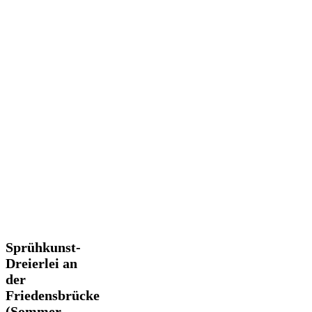
Sprühkunst-
Sprühkunst-
Dreierlei
Dreierlei an
an
der
der
Friedensbrücke
Friedensbrücke
(Sommer
(Sommer