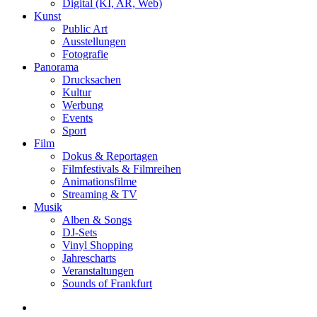
Digital (KI, AR, Web)
Kunst
Public Art
Ausstellungen
Fotografie
Panorama
Drucksachen
Kultur
Werbung
Events
Sport
Film
Dokus & Reportagen
Filmfestivals & Filmreihen
Animationsfilme
Streaming & TV
Musik
Alben & Songs
DJ-Sets
Vinyl Shopping
Jahrescharts
Veranstaltungen
Sounds of Frankfurt
search