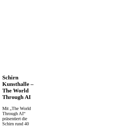
Schirn
Schirn
Kunsthalle
Kunsthalle –
–
The World
The
Through AI
World
Through
AI
Mit „The World
Through AI“
präsentiert die
Schirn rund 40