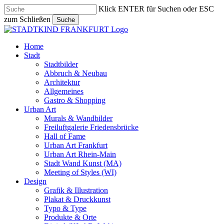
Skip
Klick ENTER für Suchen oder ESC
to
zum Schließen
Suche
main
Close
content
Search
search
Menu
Home
Stadt
Stadtbilder
Abbruch & Neubau
Architektur
Allgemeines
Gastro & Shopping
Urban Art
Murals & Wandbilder
Freiluftgalerie Friedensbrücke
Hall of Fame
Urban Art Frankfurt
Urban Art Rhein-Main
Stadt Wand Kunst (MA)
Meeting of Styles (WI)
Design
Grafik & Illustration
Plakat & Druckkunst
Typo & Type
Produkte & Orte